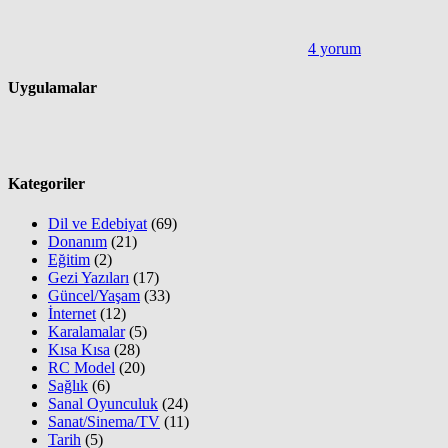
4 yorum
Uygulamalar
Kategoriler
Dil ve Edebiyat
(69)
Donanım
(21)
Eğitim
(2)
Gezi Yazıları
(17)
Güncel/Yaşam
(33)
İnternet
(12)
Karalamalar
(5)
Kısa Kısa
(28)
RC Model
(20)
Sağlık
(6)
Sanal Oyunculuk
(24)
Sanat/Sinema/TV
(11)
Tarih
(5)