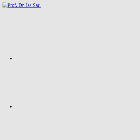
İçeriğe
atla
Facebook
Prof.
Dr.
İsa
SARI
–
Kişisel
Ağ
Sayfası
Instagram
X