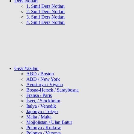
Ders Notları
1. Sınıf Ders Notları
2. Sınıf Ders Notları
3. Sınıf Ders Notları
4. Sınıf Ders Notları
Gezi Yazıları
ABD / Boston
ABD / New York
Avusturya / Viyana
Bosna-Hersek / Saraybosna
Fransa / Paris
İsveç / Stockholm
İtalya / Venedik
Japonya / Tokyo
Malta / Malta
Moğolistan / Ulan Batur
Polonya / Krakow
Polonya / Varşova