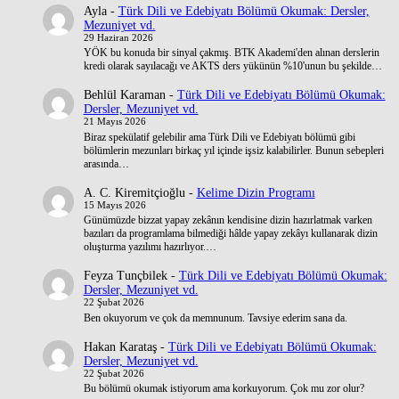
Ayla
-
Türk Dili ve Edebiyatı Bölümü Okumak: Dersler,
Mezuniyet vd.
29 Haziran 2026
YÖK bu konuda bir sinyal çakmış. BTK Akademi'den alınan derslerin
kredi olarak sayılacağı ve AKTS ders yükünün %10'unun bu şekilde…
Behlül Karaman
-
Türk Dili ve Edebiyatı Bölümü Okumak:
Dersler, Mezuniyet vd.
21 Mayıs 2026
Biraz spekülatif gelebilir ama Türk Dili ve Edebiyatı bölümü gibi
bölümlerin mezunları birkaç yıl içinde işsiz kalabilirler. Bunun sebepleri
arasında…
A. C. Kiremitçioğlu
-
Kelime Dizin Programı
15 Mayıs 2026
Günümüzde bizzat yapay zekânın kendisine dizin hazırlatmak varken
bazıları da programlama bilmediği hâlde yapay zekâyı kullanarak dizin
oluşturma yazılımı hazırlıyor.…
Feyza Tunçbilek
-
Türk Dili ve Edebiyatı Bölümü Okumak:
Dersler, Mezuniyet vd.
22 Şubat 2026
Ben okuyorum ve çok da memnunum. Tavsiye ederim sana da.
Hakan Karataş
-
Türk Dili ve Edebiyatı Bölümü Okumak:
Dersler, Mezuniyet vd.
22 Şubat 2026
Bu bölümü okumak istiyorum ama korkuyorum. Çok mu zor olur?