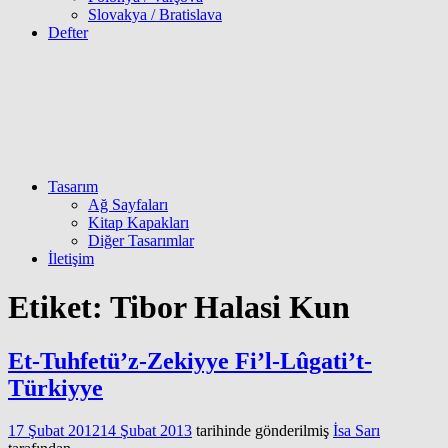
Slovakya / Bratislava
Defter
Tasarım
Ağ Sayfaları
Kitap Kapakları
Diğer Tasarımlar
İletişim
Etiket:
Tibor Halasi Kun
Et-Tuhfetü’z-Zekiyye Fi’l-Lûgati’t-
Türkiyye
17 Şubat 2012
14 Şubat 2013
tarihinde gönderilmiş
İsa Sarı