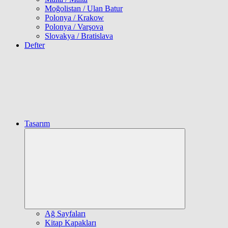
Moğolistan / Ulan Batur
Polonya / Krakow
Polonya / Varşova
Slovakya / Bratislava
Defter
Tasarım
Expand
child
menu
Ağ Sayfaları
Kitap Kapakları