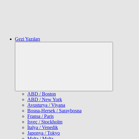
Gezi Yazıları
Expand
child
menu
ABD / Boston
ABD / New York
Avusturya / Viyana
Bosna-Hersek / Saraybosna
Fransa / Paris
İsveç / Stockholm
İtalya / Venedik
Japonya / Tokyo
Malta / Malta