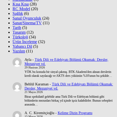
Kısa Kısa
(28)
RC Model
(20)
Sağlık
(6)
Sanal Oyunculuk
(24)
Sanat/Sinema/TV
(11)
Tarih
(5)
Tasarım
(12)
Türkoloji
(34)
Ürün İnceleme
(32)
Yabancı Dil
(5)
Yazılım
(11)
Ayla
-
Türk Dili ve Edebiyatı Bölümü Okumak: Dersler,
Mezuniyet vd.
29 Haziran 2026
YÖK bu konuda bir sinyal çakmış. BTK Akademi'den alınan derslerin
kredi olarak sayılacağı ve AKTS ders yükünün %10'unun bu şekilde…
Behlül Karaman
-
Türk Dili ve Edebiyatı Bölümü Okumak:
Dersler, Mezuniyet vd.
21 Mayıs 2026
Biraz spekülatif gelebilir ama Türk Dili ve Edebiyatı bölümü gibi
bölümlerin mezunları birkaç yıl içinde işsiz kalabilirler. Bunun sebepleri
arasında…
A. C. Kiremitçioğlu
-
Kelime Dizin Programı
15 Mayıs 2026