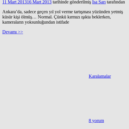
11 Mart 2013
16 Mart 2013
tarihinde gönderilmiş
İsa Sarı
tarafından
Ankara’da, sadece geçen yıl yol verme tartışması yüzünden yetmiş
küsür kişi ölmüş… Normal. Çünkü kırmızı ışıkta beklerken,
kameraların yoksunluğundan istifade
Devamı >>
Karalamalar
8 yorum