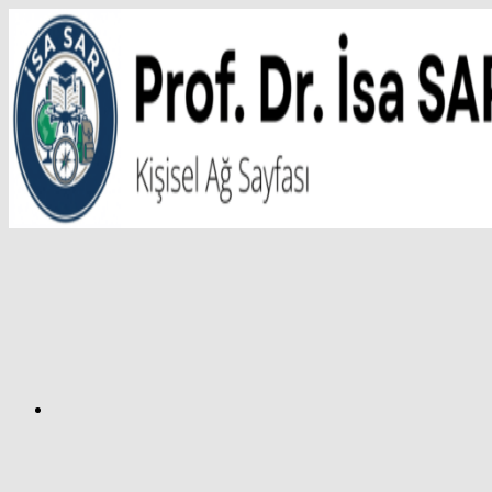
İçeriğe
atla
Facebook
Prof.
Dr.
İsa
SARI
–
Kişisel
Ağ
Sayfası
Instagram