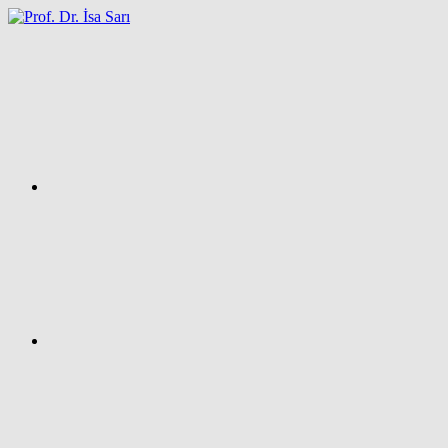
İçeriğe
atla
Facebook
Prof.
Dr.
İsa
SARI
–
Kişisel
Ağ
Sayfası
Instagram
X