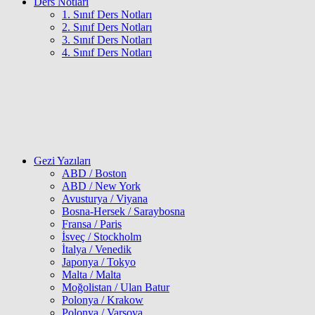
Ders Notları
1. Sınıf Ders Notları
2. Sınıf Ders Notları
3. Sınıf Ders Notları
4. Sınıf Ders Notları
Gezi Yazıları
ABD / Boston
ABD / New York
Avusturya / Viyana
Bosna-Hersek / Saraybosna
Fransa / Paris
İsveç / Stockholm
İtalya / Venedik
Japonya / Tokyo
Malta / Malta
Moğolistan / Ulan Batur
Polonya / Krakow
Polonya / Varşova