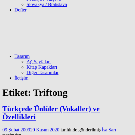
Slovakya / Bratislava
Defter
Tasarım
Ağ Sayfaları
Kitap Kapakları
Diğer Tasarımlar
İletişim
Etiket:
Triftong
Türkçede Ünlüler (Vokaller) ve
Özellikleri
09 Şubat 2009
29 Kasım 2020
tarihinde gönderilmiş
İsa Sarı