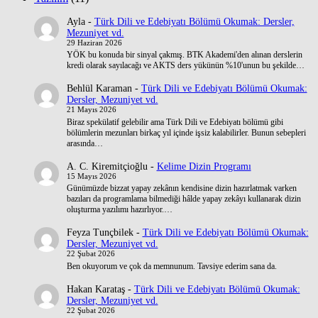
Ayla
-
Türk Dili ve Edebiyatı Bölümü Okumak: Dersler,
Mezuniyet vd.
29 Haziran 2026
YÖK bu konuda bir sinyal çakmış. BTK Akademi'den alınan derslerin
kredi olarak sayılacağı ve AKTS ders yükünün %10'unun bu şekilde…
Behlül Karaman
-
Türk Dili ve Edebiyatı Bölümü Okumak:
Dersler, Mezuniyet vd.
21 Mayıs 2026
Biraz spekülatif gelebilir ama Türk Dili ve Edebiyatı bölümü gibi
bölümlerin mezunları birkaç yıl içinde işsiz kalabilirler. Bunun sebepleri
arasında…
A. C. Kiremitçioğlu
-
Kelime Dizin Programı
15 Mayıs 2026
Günümüzde bizzat yapay zekânın kendisine dizin hazırlatmak varken
bazıları da programlama bilmediği hâlde yapay zekâyı kullanarak dizin
oluşturma yazılımı hazırlıyor.…
Feyza Tunçbilek
-
Türk Dili ve Edebiyatı Bölümü Okumak:
Dersler, Mezuniyet vd.
22 Şubat 2026
Ben okuyorum ve çok da memnunum. Tavsiye ederim sana da.
Hakan Karataş
-
Türk Dili ve Edebiyatı Bölümü Okumak:
Dersler, Mezuniyet vd.
22 Şubat 2026