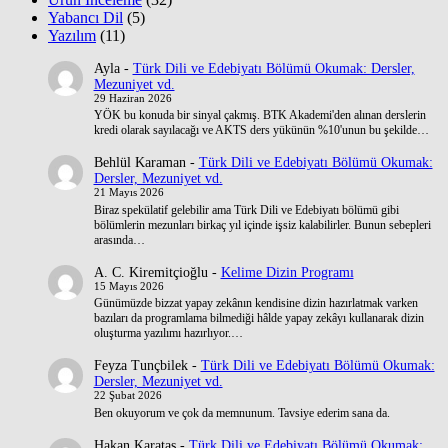
Yabancı Dil
(5)
Yazılım
(11)
Ayla
-
Türk Dili ve Edebiyatı Bölümü Okumak: Dersler,
Mezuniyet vd.
29 Haziran 2026
YÖK bu konuda bir sinyal çakmış. BTK Akademi'den alınan derslerin
kredi olarak sayılacağı ve AKTS ders yükünün %10'unun bu şekilde…
Behlül Karaman
-
Türk Dili ve Edebiyatı Bölümü Okumak:
Dersler, Mezuniyet vd.
21 Mayıs 2026
Biraz spekülatif gelebilir ama Türk Dili ve Edebiyatı bölümü gibi
bölümlerin mezunları birkaç yıl içinde işsiz kalabilirler. Bunun sebepleri
arasında…
A. C. Kiremitçioğlu
-
Kelime Dizin Programı
15 Mayıs 2026
Günümüzde bizzat yapay zekânın kendisine dizin hazırlatmak varken
bazıları da programlama bilmediği hâlde yapay zekâyı kullanarak dizin
oluşturma yazılımı hazırlıyor.…
Feyza Tunçbilek
-
Türk Dili ve Edebiyatı Bölümü Okumak:
Dersler, Mezuniyet vd.
22 Şubat 2026
Ben okuyorum ve çok da memnunum. Tavsiye ederim sana da.
Hakan Karataş
-
Türk Dili ve Edebiyatı Bölümü Okumak: