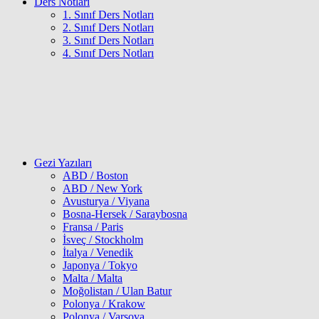
Ders Notları
1. Sınıf Ders Notları
2. Sınıf Ders Notları
3. Sınıf Ders Notları
4. Sınıf Ders Notları
Gezi Yazıları
ABD / Boston
ABD / New York
Avusturya / Viyana
Bosna-Hersek / Saraybosna
Fransa / Paris
İsveç / Stockholm
İtalya / Venedik
Japonya / Tokyo
Malta / Malta
Moğolistan / Ulan Batur
Polonya / Krakow
Polonya / Varşova