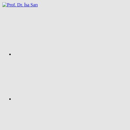
İçeriğe
atla
Facebook
Prof.
Dr.
İsa
SARI
–
Kişisel
Ağ
Sayfası
Instagram
X