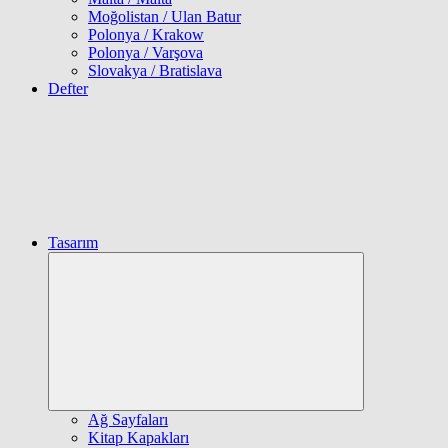
Moğolistan / Ulan Batur
Polonya / Krakow
Polonya / Varşova
Slovakya / Bratislava
Defter
Tasarım
Expand
child
menu
Ağ Sayfaları
Kitap Kapakları