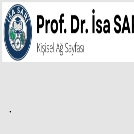
İçeriğe
atla
Facebook
Prof.
Dr.
İsa
SARI
–
Kişisel
Ağ
Sayfası
Instagram