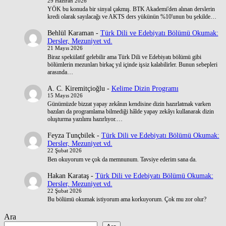
29 Haziran 2026
YÖK bu konuda bir sinyal çakmış. BTK Akademi'den alınan derslerin
kredi olarak sayılacağı ve AKTS ders yükünün %10'unun bu şekilde…
Behlül Karaman
-
Türk Dili ve Edebiyatı Bölümü Okumak:
Dersler, Mezuniyet vd.
21 Mayıs 2026
Biraz spekülatif gelebilir ama Türk Dili ve Edebiyatı bölümü gibi
bölümlerin mezunları birkaç yıl içinde işsiz kalabilirler. Bunun sebepleri
arasında…
A. C. Kiremitçioğlu
-
Kelime Dizin Programı
15 Mayıs 2026
Günümüzde bizzat yapay zekânın kendisine dizin hazırlatmak varken
bazıları da programlama bilmediği hâlde yapay zekâyı kullanarak dizin
oluşturma yazılımı hazırlıyor.…
Feyza Tunçbilek
-
Türk Dili ve Edebiyatı Bölümü Okumak:
Dersler, Mezuniyet vd.
22 Şubat 2026
Ben okuyorum ve çok da memnunum. Tavsiye ederim sana da.
Hakan Karataş
-
Türk Dili ve Edebiyatı Bölümü Okumak:
Dersler, Mezuniyet vd.
22 Şubat 2026
Bu bölümü okumak istiyorum ama korkuyorum. Çok mu zor olur?
Ara