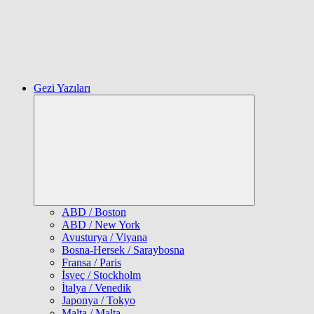
Gezi Yazıları
Expand
child
menu
ABD / Boston
ABD / New York
Avusturya / Viyana
Bosna-Hersek / Saraybosna
Fransa / Paris
İsveç / Stockholm
İtalya / Venedik
Japonya / Tokyo
Malta / Malta