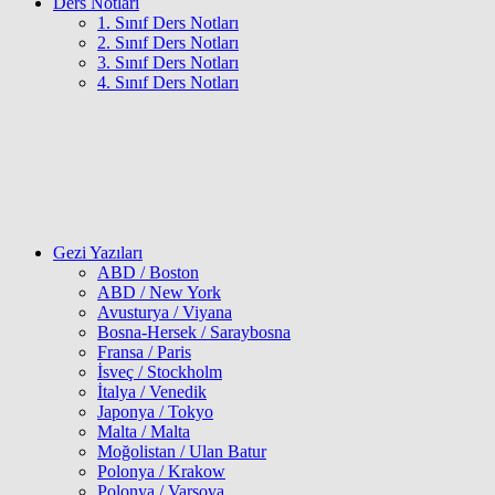
Ders Notları
1. Sınıf Ders Notları
2. Sınıf Ders Notları
3. Sınıf Ders Notları
4. Sınıf Ders Notları
Gezi Yazıları
ABD / Boston
ABD / New York
Avusturya / Viyana
Bosna-Hersek / Saraybosna
Fransa / Paris
İsveç / Stockholm
İtalya / Venedik
Japonya / Tokyo
Malta / Malta
Moğolistan / Ulan Batur
Polonya / Krakow
Polonya / Varşova