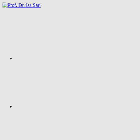
İçeriğe
atla
Facebook
Prof.
Dr.
İsa
SARI
–
Kişisel
Ağ
Sayfası
Instagram
X