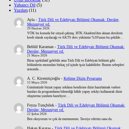
Yabancı Dil
(5)
Yazılım
(11)
Ayla
-
Türk Dili ve Edebiyatı Bölümü Okumak: Dersler,
Mezuniyet vd.
29 Haziran 2026
YÖK bu konuda bir sinyal çakmış. BTK Akademi'den alınan derslerin
kredi olarak sayılacağı ve AKTS ders yükünün %10'unun bu şekilde…
Behlül Karaman
-
Türk Dili ve Edebiyatı Bölümü Okumak:
Dersler, Mezuniyet vd.
21 Mayıs 2026
Biraz spekülatif gelebilir ama Türk Dili ve Edebiyatı bölümü gibi
bölümlerin mezunları birkaç yıl içinde işsiz kalabilirler. Bunun sebepleri
arasında…
A. C. Kiremitçioğlu
-
Kelime Dizin Programı
15 Mayıs 2026
Günümüzde bizzat yapay zekânın kendisine dizin hazırlatmak varken
bazıları da programlama bilmediği hâlde yapay zekâyı kullanarak dizin
oluşturma yazılımı hazırlıyor.…
Feyza Tunçbilek
-
Türk Dili ve Edebiyatı Bölümü Okumak:
Dersler, Mezuniyet vd.
22 Şubat 2026
Ben okuyorum ve çok da memnunum. Tavsiye ederim sana da.
Hakan Karataş
-
Türk Dili ve Edebiyatı Bölümü Okumak: