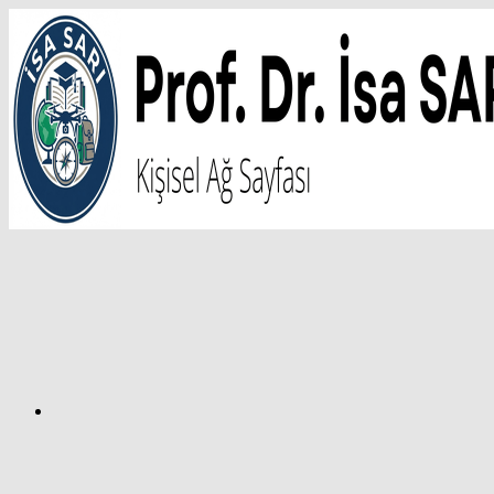
İçeriğe
atla
Facebook
Prof.
Dr.
İsa
SARI
–
Kişisel
Ağ
Sayfası
Instagram