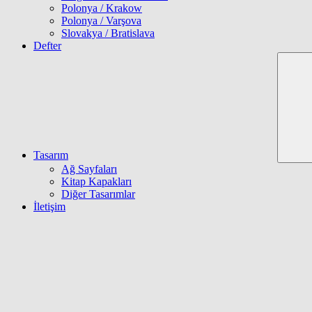
Polonya / Krakow
Polonya / Varşova
Slovakya / Bratislava
Defter
Tasarım
Ağ Sayfaları
Kitap Kapakları
Diğer Tasarımlar
İletişim