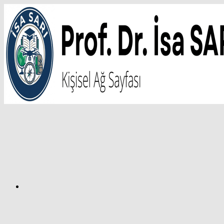
İçeriğe
atla
Facebook
Prof.
Dr.
İsa
SARI
–
Kişisel
Ağ
Sayfası
Instagram