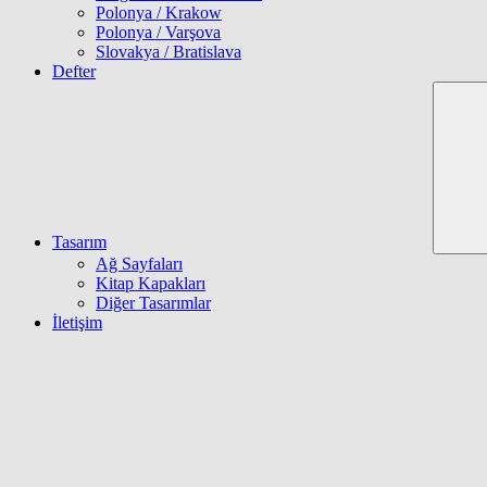
Polonya / Krakow
Polonya / Varşova
Slovakya / Bratislava
Defter
Tasarım
Ağ Sayfaları
Kitap Kapakları
Diğer Tasarımlar
İletişim