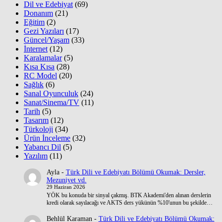
Dil ve Edebiyat
(69)
Donanım
(21)
Eğitim
(2)
Gezi Yazıları
(17)
Güncel/Yaşam
(33)
İnternet
(12)
Karalamalar
(5)
Kısa Kısa
(28)
RC Model
(20)
Sağlık
(6)
Sanal Oyunculuk
(24)
Sanat/Sinema/TV
(11)
Tarih
(5)
Tasarım
(12)
Türkoloji
(34)
Ürün İnceleme
(32)
Yabancı Dil
(5)
Yazılım
(11)
Ayla
-
Türk Dili ve Edebiyatı Bölümü Okumak: Dersler,
Mezuniyet vd.
29 Haziran 2026
YÖK bu konuda bir sinyal çakmış. BTK Akademi'den alınan derslerin
kredi olarak sayılacağı ve AKTS ders yükünün %10'unun bu şekilde…
Behlül Karaman
-
Türk Dili ve Edebiyatı Bölümü Okumak: