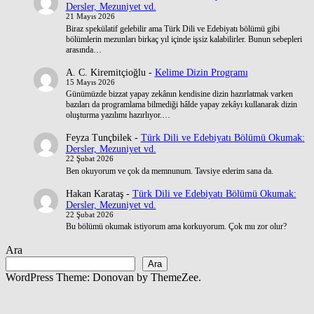
Dersler, Mezuniyet vd.
21 Mayıs 2026
Biraz spekülatif gelebilir ama Türk Dili ve Edebiyatı bölümü gibi
bölümlerin mezunları birkaç yıl içinde işsiz kalabilirler. Bunun sebepleri
arasında…
A. C. Kiremitçioğlu
-
Kelime Dizin Programı
15 Mayıs 2026
Günümüzde bizzat yapay zekânın kendisine dizin hazırlatmak varken
bazıları da programlama bilmediği hâlde yapay zekâyı kullanarak dizin
oluşturma yazılımı hazırlıyor.…
Feyza Tunçbilek
-
Türk Dili ve Edebiyatı Bölümü Okumak:
Dersler, Mezuniyet vd.
22 Şubat 2026
Ben okuyorum ve çok da memnunum. Tavsiye ederim sana da.
Hakan Karataş
-
Türk Dili ve Edebiyatı Bölümü Okumak:
Dersler, Mezuniyet vd.
22 Şubat 2026
Bu bölümü okumak istiyorum ama korkuyorum. Çok mu zor olur?
Ara
Ara
WordPress Theme: Donovan by ThemeZee.