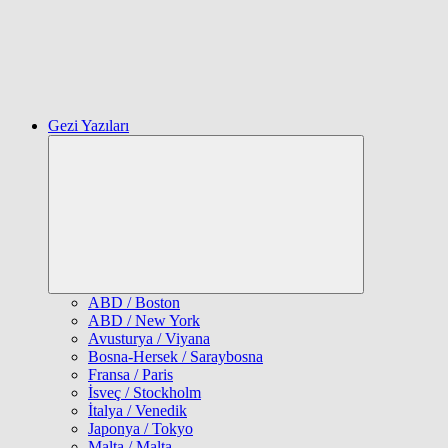
Gezi Yazıları
Expand
child
menu
ABD / Boston
ABD / New York
Avusturya / Viyana
Bosna-Hersek / Saraybosna
Fransa / Paris
İsveç / Stockholm
İtalya / Venedik
Japonya / Tokyo
Malta / Malta