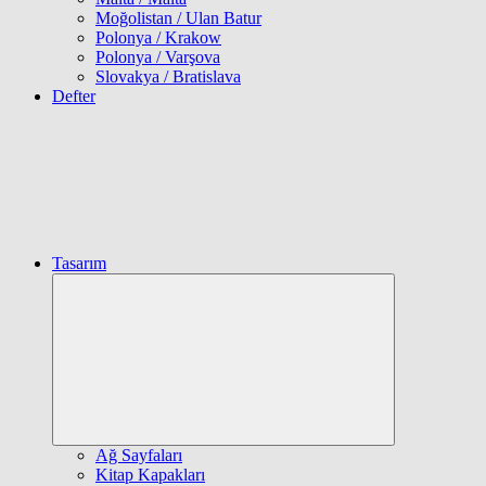
Moğolistan / Ulan Batur
Polonya / Krakow
Polonya / Varşova
Slovakya / Bratislava
Defter
Tasarım
Expand
child
menu
Ağ Sayfaları
Kitap Kapakları