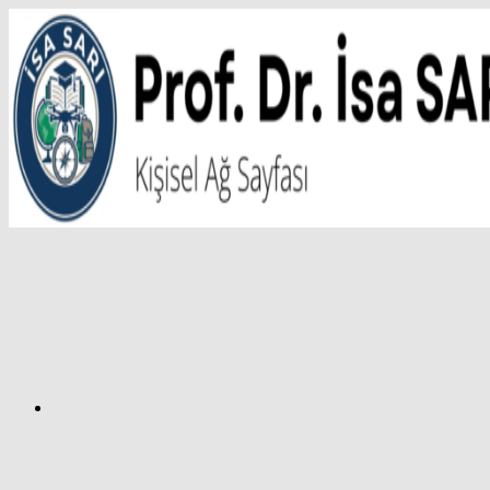
İçeriğe
atla
Facebook
Prof.
Dr.
İsa
SARI
–
Kişisel
Ağ
Sayfası
Instagram