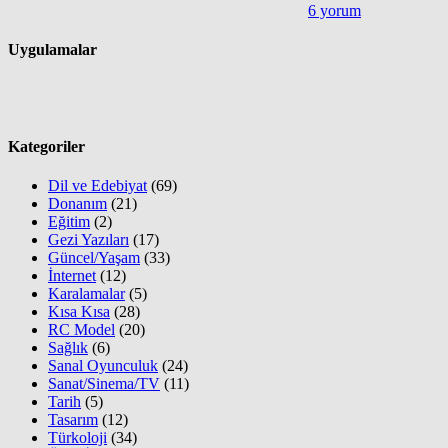
6 yorum
Uygulamalar
Kategoriler
Dil ve Edebiyat
(69)
Donanım
(21)
Eğitim
(2)
Gezi Yazıları
(17)
Güncel/Yaşam
(33)
İnternet
(12)
Karalamalar
(5)
Kısa Kısa
(28)
RC Model
(20)
Sağlık
(6)
Sanal Oyunculuk
(24)
Sanat/Sinema/TV
(11)
Tarih
(5)
Tasarım
(12)
Türkoloji
(34)