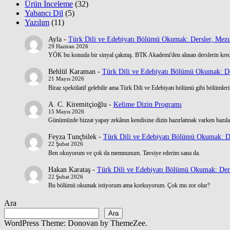
Ürün İnceleme
(32)
Yabancı Dil
(5)
Yazılım
(11)
Ayla
-
Türk Dili ve Edebiyatı Bölümü Okumak: Dersler, Mezu
29 Haziran 2026
YÖK bu konuda bir sinyal çakmış. BTK Akademi'den alınan derslerin kre
Behlül Karaman
-
Türk Dili ve Edebiyatı Bölümü Okumak: De
21 Mayıs 2026
Biraz spekülatif gelebilir ama Türk Dili ve Edebiyatı bölümü gibi bölümlerin
A. C. Kiremitçioğlu
-
Kelime Dizin Programı
15 Mayıs 2026
Günümüzde bizzat yapay zekânın kendisine dizin hazırlatmak varken bazılar
Feyza Tunçbilek
-
Türk Dili ve Edebiyatı Bölümü Okumak: De
22 Şubat 2026
Ben okuyorum ve çok da memnunum. Tavsiye ederim sana da.
Hakan Karataş
-
Türk Dili ve Edebiyatı Bölümü Okumak: Ders
22 Şubat 2026
Bu bölümü okumak istiyorum ama korkuyorum. Çok mu zor olur?
Ara
Ara
WordPress Theme: Donovan by ThemeZee.