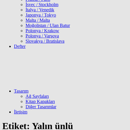
İsveç / Stockholm
İtalya / Venedik
Japonya / Tokyo
Malta / Malta
Moğolistan / Ulan Batur
Polonya / Krakow
Polonya / Varşova
Slovakya / Bratislava
Defter
Tasarım
Ağ Sayfaları
Kitap Kapakları
Diğer Tasarımlar
İletişim
Etiket:
Yalın ünlü