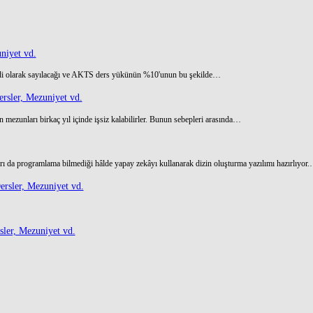
niyet vd.
di olarak sayılacağı ve AKTS ders yükünün %10'unun bu şekilde…
rsler, Mezuniyet vd.
 mezunları birkaç yıl içinde işsiz kalabilirler. Bunun sebepleri arasında…
ı da programlama bilmediği hâlde yapay zekâyı kullanarak dizin oluşturma yazılımı hazırlıyor
rsler, Mezuniyet vd.
ler, Mezuniyet vd.