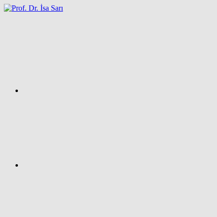
İçeriğe
atla
Facebook
Prof.
Dr.
İsa
SARI
–
Kişisel
Ağ
Sayfası
Instagram
X