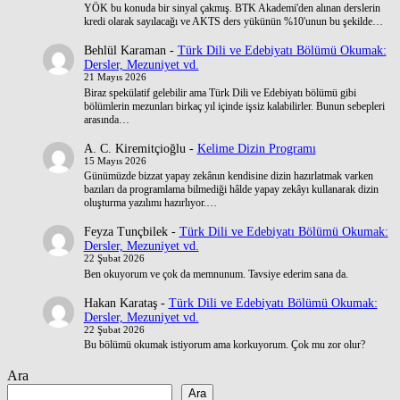
YÖK bu konuda bir sinyal çakmış. BTK Akademi'den alınan derslerin
kredi olarak sayılacağı ve AKTS ders yükünün %10'unun bu şekilde…
Behlül Karaman
-
Türk Dili ve Edebiyatı Bölümü Okumak:
Dersler, Mezuniyet vd.
21 Mayıs 2026
Biraz spekülatif gelebilir ama Türk Dili ve Edebiyatı bölümü gibi
bölümlerin mezunları birkaç yıl içinde işsiz kalabilirler. Bunun sebepleri
arasında…
A. C. Kiremitçioğlu
-
Kelime Dizin Programı
15 Mayıs 2026
Günümüzde bizzat yapay zekânın kendisine dizin hazırlatmak varken
bazıları da programlama bilmediği hâlde yapay zekâyı kullanarak dizin
oluşturma yazılımı hazırlıyor.…
Feyza Tunçbilek
-
Türk Dili ve Edebiyatı Bölümü Okumak:
Dersler, Mezuniyet vd.
22 Şubat 2026
Ben okuyorum ve çok da memnunum. Tavsiye ederim sana da.
Hakan Karataş
-
Türk Dili ve Edebiyatı Bölümü Okumak:
Dersler, Mezuniyet vd.
22 Şubat 2026
Bu bölümü okumak istiyorum ama korkuyorum. Çok mu zor olur?
Ara
Ara