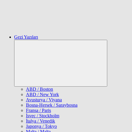
Gezi Yazıları
Expand
child
menu
ABD / Boston
ABD / New York
Avusturya / Viyana
Bosna-Hersek / Saraybosna
Fransa / Paris
İsveç / Stockholm
İtalya / Venedik
Japonya / Tokyo
Malta / Malta