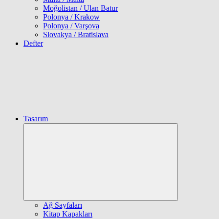
Moğolistan / Ulan Batur
Polonya / Krakow
Polonya / Varşova
Slovakya / Bratislava
Defter
Tasarım
Expand
child
menu
Ağ Sayfaları
Kitap Kapakları