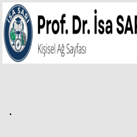
İçeriğe
atla
Facebook
Prof.
Dr.
İsa
SARI
–
Kişisel
Ağ
Sayfası
Instagram