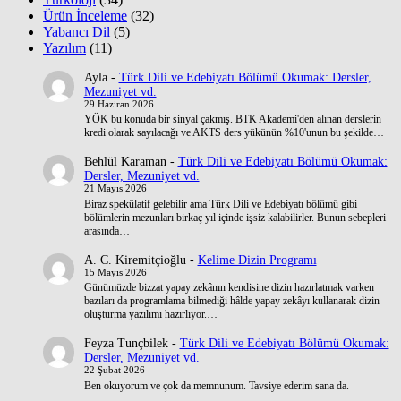
Ürün İnceleme
(32)
Yabancı Dil
(5)
Yazılım
(11)
Ayla
-
Türk Dili ve Edebiyatı Bölümü Okumak: Dersler,
Mezuniyet vd.
29 Haziran 2026
YÖK bu konuda bir sinyal çakmış. BTK Akademi'den alınan derslerin
kredi olarak sayılacağı ve AKTS ders yükünün %10'unun bu şekilde…
Behlül Karaman
-
Türk Dili ve Edebiyatı Bölümü Okumak:
Dersler, Mezuniyet vd.
21 Mayıs 2026
Biraz spekülatif gelebilir ama Türk Dili ve Edebiyatı bölümü gibi
bölümlerin mezunları birkaç yıl içinde işsiz kalabilirler. Bunun sebepleri
arasında…
A. C. Kiremitçioğlu
-
Kelime Dizin Programı
15 Mayıs 2026
Günümüzde bizzat yapay zekânın kendisine dizin hazırlatmak varken
bazıları da programlama bilmediği hâlde yapay zekâyı kullanarak dizin
oluşturma yazılımı hazırlıyor.…
Feyza Tunçbilek
-
Türk Dili ve Edebiyatı Bölümü Okumak:
Dersler, Mezuniyet vd.
22 Şubat 2026
Ben okuyorum ve çok da memnunum. Tavsiye ederim sana da.