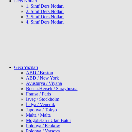
Ders Notları
1. Sınıf Ders Notları
2. Sınıf Ders Notları
3. Sınıf Ders Notları
4. Sınıf Ders Notları
Gezi Yazıları
ABD / Boston
ABD / New York
Avusturya / Viyana
Bosna-Hersek / Saraybosna
Fransa / Paris
İsveç / Stockholm
İtalya / Venedik
Japonya / Tokyo
Malta / Malta
Moğolistan / Ulan Batur
Polonya / Krakow
Polonya / Varşova