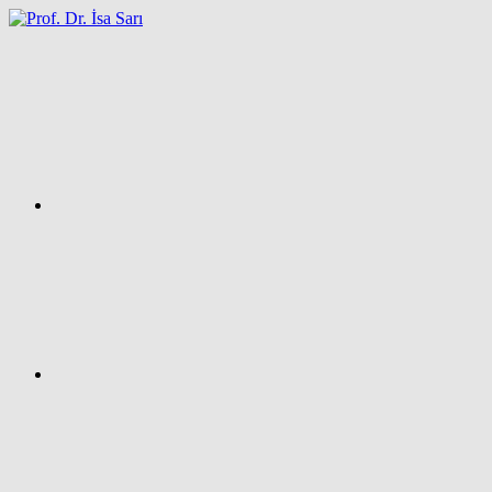
İçeriğe
atla
Facebook
Prof.
Dr.
İsa
SARI
–
Kişisel
Ağ
Sayfası
Instagram
X