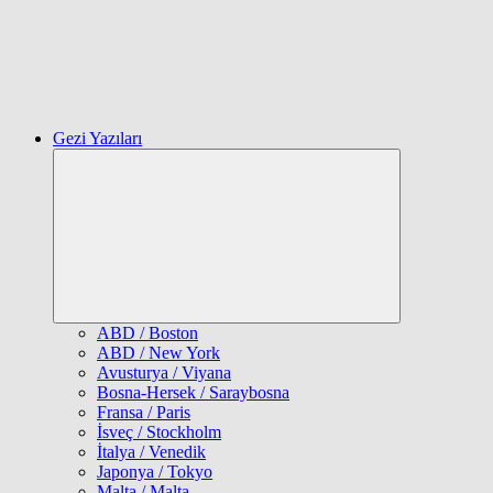
Gezi Yazıları
Expand
child
menu
ABD / Boston
ABD / New York
Avusturya / Viyana
Bosna-Hersek / Saraybosna
Fransa / Paris
İsveç / Stockholm
İtalya / Venedik
Japonya / Tokyo
Malta / Malta