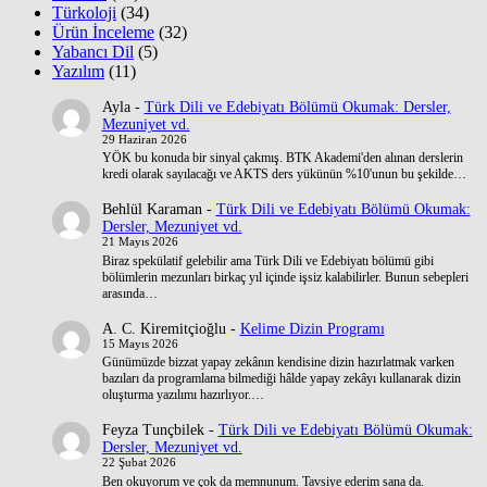
Türkoloji
(34)
Ürün İnceleme
(32)
Yabancı Dil
(5)
Yazılım
(11)
Ayla
-
Türk Dili ve Edebiyatı Bölümü Okumak: Dersler,
Mezuniyet vd.
29 Haziran 2026
YÖK bu konuda bir sinyal çakmış. BTK Akademi'den alınan derslerin
kredi olarak sayılacağı ve AKTS ders yükünün %10'unun bu şekilde…
Behlül Karaman
-
Türk Dili ve Edebiyatı Bölümü Okumak:
Dersler, Mezuniyet vd.
21 Mayıs 2026
Biraz spekülatif gelebilir ama Türk Dili ve Edebiyatı bölümü gibi
bölümlerin mezunları birkaç yıl içinde işsiz kalabilirler. Bunun sebepleri
arasında…
A. C. Kiremitçioğlu
-
Kelime Dizin Programı
15 Mayıs 2026
Günümüzde bizzat yapay zekânın kendisine dizin hazırlatmak varken
bazıları da programlama bilmediği hâlde yapay zekâyı kullanarak dizin
oluşturma yazılımı hazırlıyor.…
Feyza Tunçbilek
-
Türk Dili ve Edebiyatı Bölümü Okumak:
Dersler, Mezuniyet vd.
22 Şubat 2026
Ben okuyorum ve çok da memnunum. Tavsiye ederim sana da.