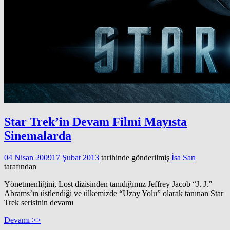
Star Trek’in Devam Filmi Mayısta
Sinemalarda
04 Nisan 2009
17 Şubat 2013
tarihinde gönderilmiş
İsa Sarı
tarafından
Yönetmenliğini, Lost dizisinden tanıdığımız Jeffrey Jacob “J. J.”
Abrams’ın üstlendiği ve ülkemizde “Uzay Yolu” olarak tanınan Star
Trek serisinin devamı
Devamı >>