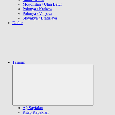
Moğolistan / Ulan Batur
Polonya / Krakow
Polonya / Varşova
Slovakya / Bratislava
Defter
Tasarım
Expand
child
menu
Ağ Sayfaları
Kitap Kapakları