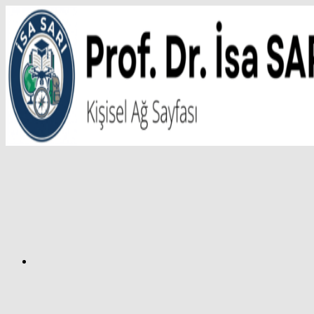
İçeriğe
atla
Facebook
Prof.
Dr.
İsa
SARI
–
Kişisel
Ağ
Sayfası
Instagram