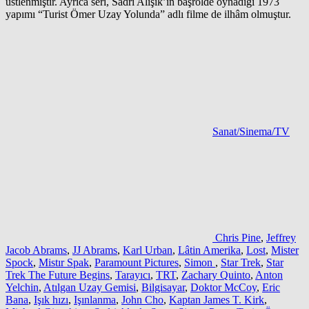
üstlenmiştir. Ayrıca seri, Sadri Alışık’ın başrolde oynadığı 1973
yapımı “Turist Ömer Uzay Yolunda” adlı filme de ilhâm olmuştur.
Sanat/Sinema/TV
Chris Pine
,
Jeffrey
Jacob Abrams
,
JJ Abrams
,
Karl Urban
,
Lâtin Amerika
,
Lost
,
Mister
Spock
,
Mistır Spak
,
Paramount Pictures
,
Simon
,
Star Trek
,
Star
Trek The Future Begins
,
Tarayıcı
,
TRT
,
Zachary Quinto
,
Anton
Yelchin
,
Atılgan Uzay Gemisi
,
Bilgisayar
,
Doktor McCoy
,
Eric
Bana
,
Işık hızı
,
Işınlanma
,
John Cho
,
Kaptan James T. Kirk
,