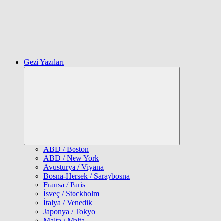
Gezi Yazıları
Expand
child
menu
ABD / Boston
ABD / New York
Avusturya / Viyana
Bosna-Hersek / Saraybosna
Fransa / Paris
İsveç / Stockholm
İtalya / Venedik
Japonya / Tokyo
Malta / Malta