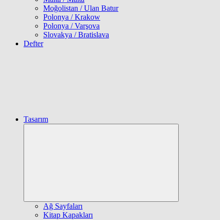
Moğolistan / Ulan Batur
Polonya / Krakow
Polonya / Varşova
Slovakya / Bratislava
Defter
Tasarım
Expand
child
menu
Ağ Sayfaları
Kitap Kapakları