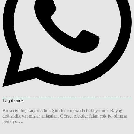
17 yıl önce
Bu seriyi hiç kaçırmadım. Şimdi de merakla bekliyorum. Bayağı
değişiklik yapmışlar anlaşılan. Görsel efektler falan çok iyi olmuşa
benziyor…