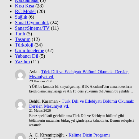
Karalamalar
(5)
Kısa Kısa
(28)
RC Model
(20)
Sağlık
(6)
Sanal Oyunculuk
(24)
Sanat/Sinema/TV
(11)
Tarih
(5)
Tasarım
(12)
Türkoloji
(34)
Ürün İnceleme
(32)
Yabancı Dil
(5)
Yazılım
(11)
Ayla
-
Türk Dili ve Edebiyatı Bölümü Okumak: Dersler,
Mezuniyet vd.
29 Haziran 2026
YÖK bu konuda bir sinyal çakmış. BTK Akademi'den alınan derslerin
kredi olarak sayılacağı ve AKTS ders yükünün %10'unun bu şekilde…
Behlül Karaman
-
Türk Dili ve Edebiyatı Bölümü Okumak:
Dersler, Mezuniyet vd.
21 Mayıs 2026
Biraz spekülatif gelebilir ama Türk Dili ve Edebiyatı bölümü gibi
bölümlerin mezunları birkaç yıl içinde işsiz kalabilirler. Bunun sebepleri
arasında…
A. C. Kiremitçioğlu
-
Kelime Dizin Programı