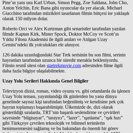
Pine’ın yanı sıra Karl Urban, Simon Pegg, Zoe Saldana, John Cho,
Anton Yelchin, Eric Bana gibi oyuncular da yer alacak. Michael
Giacchino tarafından müzikleri tasarlanan filmin bütçesi ise yaklaşık
olarak 150 milyon dolar.
Roberto Orci ve Alex Kurtzman gibi senaristler tarafından yazılan
filmde Kaptan Kirk, Mister Spock, Doktor McCoy ve Scott’ın
Yıldız Filosu Akademisi ile ilgili anıları ve Atılgan Uzay
Gemisi’ndeki ilk yolculukları ele alınıyor.
126 dakika uzunluğundaki Star Trek serisinin bu son filmi, serinin
hayranları tarafından uzunca bir süredir merakla bekleniyordu.
Filmin resmî sitesi olan
startrekmovie.com
adresinden filme ilgili
daha fazla bilgiye ulaşılabilmekte.
Uzay Yolu Serileri Hakkında Genel Bilgiler
Televizyon dizisi, roman, video oyunu vs. gibi ortamlarda da işlenen
Uzay Yolu teması, yayımlandığı ilk günlerden bu yana dünya
genelinde sayısız kişi tarafından beğenilmiş ve kendisine pek çok
hayran toplamayı başarabilmiştir. Ülkemizde de, dizi olarak
gösterildiği sıralarda, TRT’nin başarılı seslendirme ve çevirileri
sayesinde “bilgisayar”, “tarayıcı”, “lazer”, “ışınlama”, “ışık hızı”
gibi Türkçeye çevrilen teknolojik ve bilimsel terimlerin
benimsenmesini sağlamış ve bu bakımdan da önemli bir görev