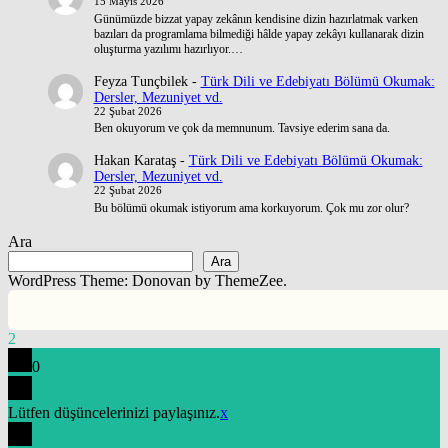
15 Mayıs 2026
Günümüzde bizzat yapay zekânın kendisine dizin hazırlatmak varken
bazıları da programlama bilmediği hâlde yapay zekâyı kullanarak dizin
oluşturma yazılımı hazırlıyor.…
Feyza Tunçbilek
-
Türk Dili ve Edebiyatı Bölümü Okumak:
Dersler, Mezuniyet vd.
22 Şubat 2026
Ben okuyorum ve çok da memnunum. Tavsiye ederim sana da.
Hakan Karataş
-
Türk Dili ve Edebiyatı Bölümü Okumak:
Dersler, Mezuniyet vd.
22 Şubat 2026
Bu bölümü okumak istiyorum ama korkuyorum. Çok mu zor olur?
Ara
Ara
WordPress Theme: Donovan by ThemeZee.
2
0
Lütfen düşüncelerinizi paylaşınız.
x