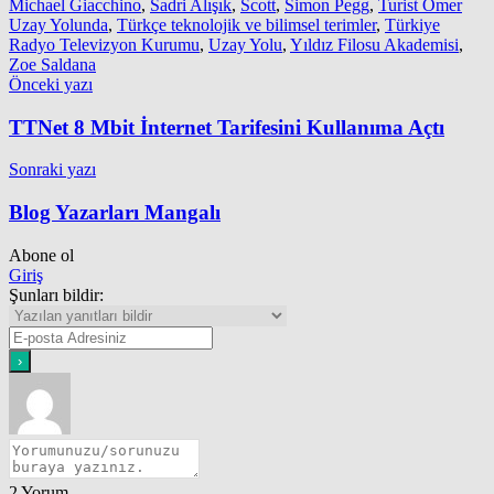
Michael Giacchino
,
Sadri Alışık
,
Scott
,
Simon Pegg
,
Turist Ömer
Uzay Yolunda
,
Türkçe teknolojik ve bilimsel terimler
,
Türkiye
Radyo Televizyon Kurumu
,
Uzay Yolu
,
Yıldız Filosu Akademisi
,
Zoe Saldana
Yazı
Önceki yazı
gezinmesi
TTNet 8 Mbit İnternet Tarifesini Kullanıma Açtı
Sonraki yazı
Blog Yazarları Mangalı
Abone ol
Giriş
Şunları bildir:
2
Yorum