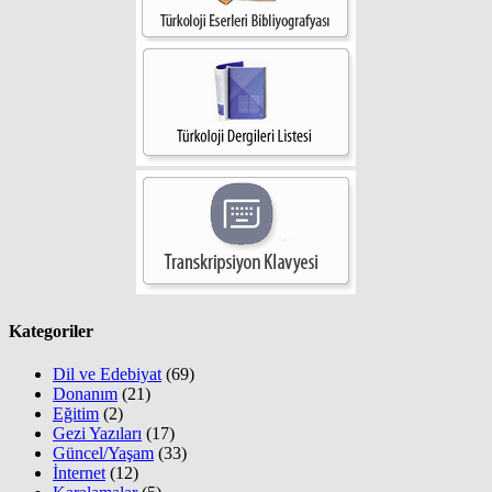
Kategoriler
Dil ve Edebiyat
(69)
Donanım
(21)
Eğitim
(2)
Gezi Yazıları
(17)
Güncel/Yaşam
(33)
İnternet
(12)