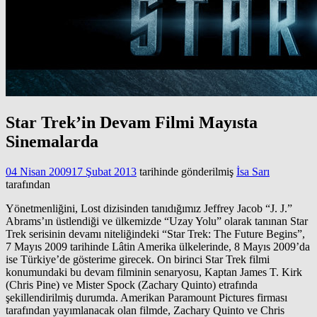
Star Trek’in Devam Filmi Mayısta
Sinemalarda
04 Nisan 2009
17 Şubat 2013
tarihinde gönderilmiş
İsa Sarı
tarafından
Yönetmenliğini, Lost dizisinden tanıdığımız Jeffrey Jacob “J. J.”
Abrams’ın üstlendiği ve ülkemizde “Uzay Yolu” olarak tanınan Star
Trek serisinin devamı niteliğindeki “Star Trek: The Future Begins”,
7 Mayıs 2009 tarihinde Lâtin Amerika ülkelerinde, 8 Mayıs 2009’da
ise Türkiye’de gösterime girecek. On birinci Star Trek filmi
konumundaki bu devam filminin senaryosu, Kaptan James T. Kirk
(Chris Pine) ve Mister Spock (Zachary Quinto) etrafında
şekillendirilmiş durumda. Amerikan Paramount Pictures firması
tarafından yayımlanacak olan filmde, Zachary Quinto ve Chris