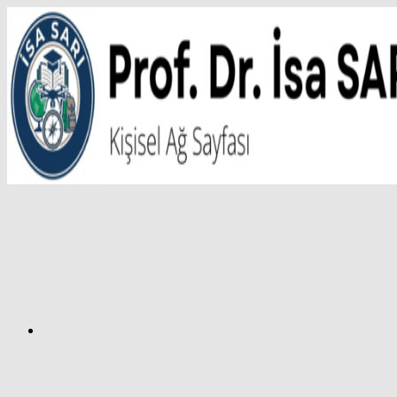
İçeriğe
atla
Facebook
Prof.
Dr.
İsa
SARI
–
Kişisel
Ağ
Sayfası
Instagram