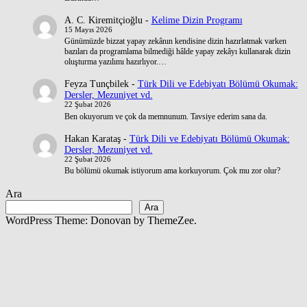
A. C. Kiremitçioğlu
-
Kelime Dizin Programı
15 Mayıs 2026
Günümüzde bizzat yapay zekânın kendisine dizin hazırlatmak varken
bazıları da programlama bilmediği hâlde yapay zekâyı kullanarak dizin
oluşturma yazılımı hazırlıyor.…
Feyza Tunçbilek
-
Türk Dili ve Edebiyatı Bölümü Okumak:
Dersler, Mezuniyet vd.
22 Şubat 2026
Ben okuyorum ve çok da memnunum. Tavsiye ederim sana da.
Hakan Karataş
-
Türk Dili ve Edebiyatı Bölümü Okumak:
Dersler, Mezuniyet vd.
22 Şubat 2026
Bu bölümü okumak istiyorum ama korkuyorum. Çok mu zor olur?
Ara
Ara
WordPress Theme: Donovan by ThemeZee.