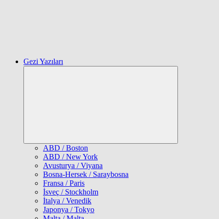
Gezi Yazıları
Expand
child
menu
ABD / Boston
ABD / New York
Avusturya / Viyana
Bosna-Hersek / Saraybosna
Fransa / Paris
İsveç / Stockholm
İtalya / Venedik
Japonya / Tokyo
Malta / Malta