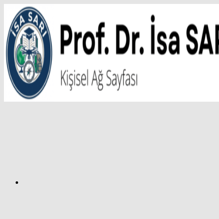
İçeriğe
atla
Facebook
Prof.
Dr.
İsa
SARI
–
Kişisel
Ağ
Sayfası
Instagram