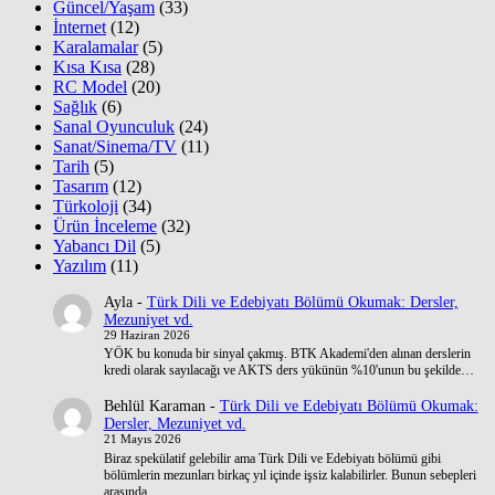
Güncel/Yaşam
(33)
İnternet
(12)
Karalamalar
(5)
Kısa Kısa
(28)
RC Model
(20)
Sağlık
(6)
Sanal Oyunculuk
(24)
Sanat/Sinema/TV
(11)
Tarih
(5)
Tasarım
(12)
Türkoloji
(34)
Ürün İnceleme
(32)
Yabancı Dil
(5)
Yazılım
(11)
Ayla
-
Türk Dili ve Edebiyatı Bölümü Okumak: Dersler,
Mezuniyet vd.
29 Haziran 2026
YÖK bu konuda bir sinyal çakmış. BTK Akademi'den alınan derslerin
kredi olarak sayılacağı ve AKTS ders yükünün %10'unun bu şekilde…
Behlül Karaman
-
Türk Dili ve Edebiyatı Bölümü Okumak:
Dersler, Mezuniyet vd.
21 Mayıs 2026
Biraz spekülatif gelebilir ama Türk Dili ve Edebiyatı bölümü gibi
bölümlerin mezunları birkaç yıl içinde işsiz kalabilirler. Bunun sebepleri
arasında…