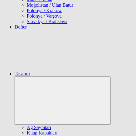
Moğolistan / Ulan Batur
Polonya / Krakow
Polonya / Varşova
Slovakya / Bratislava
Defter
Tasarım
Expand
child
menu
Ağ Sayfaları
Kitap Kapakları