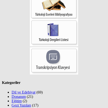
Kategoriler
Dil ve Edebiyat
(69)
Donanım
(21)
Eğitim
(2)
Gezi Yazıları
(17)