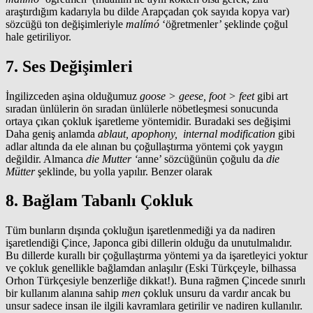
araştırdığım kadarıyla bu dilde Arapçadan çok sayıda kopya var)
sözcüğü ton değişimleriyle
malímó
‘öğretmenler’ şeklinde çoğul
hale getiriliyor.
7. Ses Değişimleri
İngilizceden aşina olduğumuz
goose > geese, foot > feet
gibi art
sıradan ünlülerin ön sıradan ünlülerle nöbetleşmesi sonucunda
ortaya çıkan çokluk işaretleme yöntemidir. Buradaki ses değişimi
Daha geniş anlamda
ablaut, apophony, internal modification
gibi
adlar altında da ele alınan bu çoğullaştırma yöntemi çok yaygın
değildir. Almanca
die Mutter ‘
anne’ sözcüğünün çoğulu da
die
Mütter
şeklinde, bu yolla yapılır. Benzer olarak
8. Bağlam Tabanlı Çokluk
Tüm bunların dışında çokluğun işaretlenmediği ya da nadiren
işaretlendiği Çince, Japonca gibi dillerin olduğu da unutulmalıdır.
Bu dillerde kurallı bir çoğullaştırma yöntemi ya da işaretleyici yoktur
ve çokluk genellikle bağlamdan anlaşılır (Eski Türkçeyle, bilhassa
Orhon Türkçesiyle benzerliğe dikkat!). Buna rağmen Çincede sınırlı
bir kullanım alanına sahip
men
çokluk unsuru da vardır ancak bu
unsur sadece insan ile ilgili kavramlara getirilir ve nadiren kullanılır.