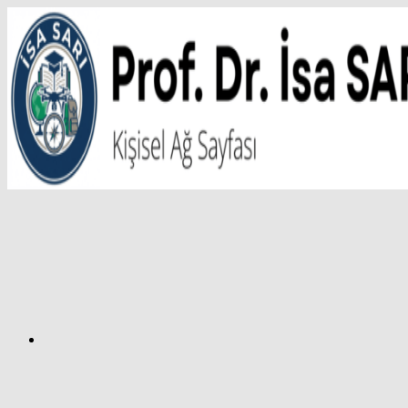
İçeriğe
atla
Facebook
Prof.
Dr.
İsa
SARI
–
Kişisel
Ağ
Sayfası
Instagram