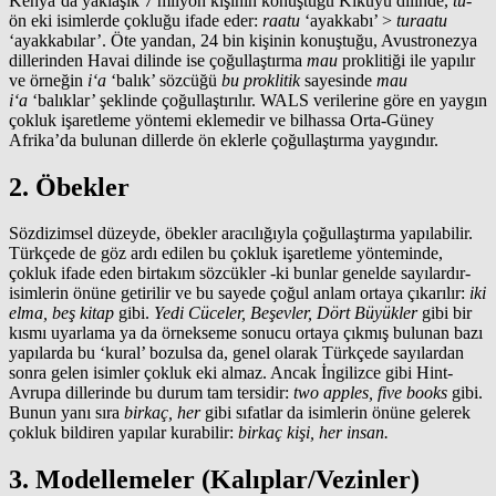
Kenya’da yaklaşık 7 milyon kişinin konuştuğu Kikuyu dilinde,
tu-
ön eki isimlerde çokluğu ifade eder:
raatu
‘ayakkabı’ >
turaatu
‘ayakkabılar’. Öte yandan, 24 bin kişinin konuştuğu, Avustronezya
dillerinden Havai dilinde ise çoğullaştırma
mau
proklitiği ile yapılır
ve örneğin
i‘a
‘balık’ sözcüğü
bu proklitik
sayesinde
mau
i‘a
‘balıklar’ şeklinde çoğullaştırılır. WALS verilerine göre en yaygın
çokluk işaretleme yöntemi eklemedir ve bilhassa Orta-Güney
Afrika’da bulunan dillerde ön eklerle çoğullaştırma yaygındır.
2. Öbekler
Sözdizimsel düzeyde, öbekler aracılığıyla çoğullaştırma yapılabilir.
Türkçede de göz ardı edilen bu çokluk işaretleme yönteminde,
çokluk ifade eden birtakım sözcükler -ki bunlar genelde sayılardır-
isimlerin önüne getirilir ve bu sayede çoğul anlam ortaya çıkarılır:
iki
elma, beş kitap
gibi.
Yedi Cüceler, Beşevler, Dört Büyükler
gibi bir
kısmı uyarlama ya da örnekseme sonucu ortaya çıkmış bulunan bazı
yapılarda bu ‘kural’ bozulsa da, genel olarak Türkçede sayılardan
sonra gelen isimler çokluk eki almaz. Ancak İngilizce gibi Hint-
Avrupa dillerinde bu durum tam tersidir:
two apples, five books
gibi.
Bunun yanı sıra
birkaç, her
gibi sıfatlar da isimlerin önüne gelerek
çokluk bildiren yapılar kurabilir:
birkaç kişi, her insan.
3. Modellemeler (Kalıplar/Vezinler)