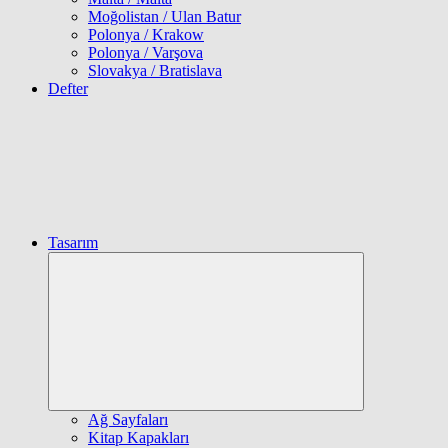
Moğolistan / Ulan Batur
Polonya / Krakow
Polonya / Varşova
Slovakya / Bratislava
Defter
Tasarım
Expand
child
menu
Ağ Sayfaları
Kitap Kapakları