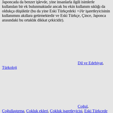
Japoncada da benzer işlevde, yine insanlarla ilgili isimlerle
kullanılan bir ek bulunmaktadır ancak bu ekin kullanım sıklığı da
oldukça düşüktür (bu da yine Eski Türkçedeki
+lAr
işaretleyicisinin
kullanımını akıllara getirmektedir ve Eski Türkçe, Çince, Japonca
arasındaki bu ortaklık dikkat çekicidir).
Dil ve Edebiyat
,
Türkoloji
Çoğul
,
Çoğullaştırma
,
Çokluk ekleri
,
Çokluk işaretleyicisi
,
Eski Türkçede