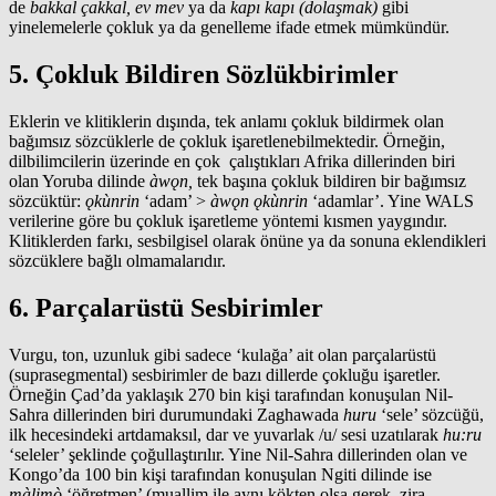
de
bakkal çakkal, ev mev
ya da
kapı kapı (dolaşmak)
gibi
yinelemelerle çokluk ya da genelleme ifade etmek mümkündür.
5. Çokluk Bildiren Sözlükbirimler
Eklerin ve klitiklerin dışında, tek anlamı çokluk bildirmek olan
bağımsız sözcüklerle de çokluk işaretlenebilmektedir. Örneğin,
dilbilimcilerin üzerinde en çok çalıştıkları Afrika dillerinden biri
olan Yoruba dilinde
àwǫn,
tek başına çokluk bildiren bir bağımsız
sözcüktür:
ǫkùnrin
‘adam’ >
àwǫn
ǫkùnrin
‘adamlar’. Yine WALS
verilerine göre bu çokluk işaretleme yöntemi kısmen yaygındır.
Klitiklerden farkı, sesbilgisel olarak önüne ya da sonuna eklendikleri
sözcüklere bağlı olmamalarıdır.
6. Parçalarüstü Sesbirimler
Vurgu, ton, uzunluk gibi sadece ‘kulağa’ ait olan parçalarüstü
(suprasegmental) sesbirimler de bazı dillerde çokluğu işaretler.
Örneğin Çad’da yaklaşık 270 bin kişi tarafından konuşulan Nil-
Sahra dillerinden biri durumundaki Zaghawada
huru
‘sele’ sözcüğü,
ilk hecesindeki artdamaksıl, dar ve yuvarlak /u/ sesi uzatılarak
hu:ru
‘seleler’ şeklinde çoğullaştırılır. Yine Nil-Sahra dillerinden olan ve
Kongo’da 100 bin kişi tarafından konuşulan Ngiti dilinde ise
màlimò
‘öğretmen’ (muallim ile aynı kökten olsa gerek, zira