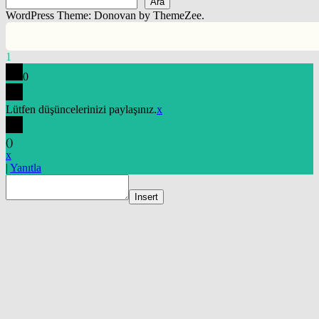
Ara
WordPress Theme: Donovan by ThemeZee.
1
0
Lütfen düşüncelerinizi paylaşınız.
x
(
)
x
|
Yanıtla
Insert