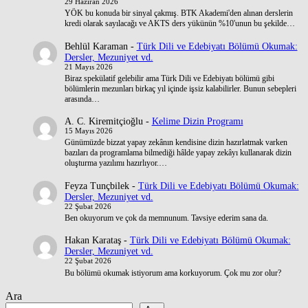
29 Haziran 2026
YÖK bu konuda bir sinyal çakmış. BTK Akademi'den alınan derslerin
kredi olarak sayılacağı ve AKTS ders yükünün %10'unun bu şekilde…
Behlül Karaman
-
Türk Dili ve Edebiyatı Bölümü Okumak:
Dersler, Mezuniyet vd.
21 Mayıs 2026
Biraz spekülatif gelebilir ama Türk Dili ve Edebiyatı bölümü gibi
bölümlerin mezunları birkaç yıl içinde işsiz kalabilirler. Bunun sebepleri
arasında…
A. C. Kiremitçioğlu
-
Kelime Dizin Programı
15 Mayıs 2026
Günümüzde bizzat yapay zekânın kendisine dizin hazırlatmak varken
bazıları da programlama bilmediği hâlde yapay zekâyı kullanarak dizin
oluşturma yazılımı hazırlıyor.…
Feyza Tunçbilek
-
Türk Dili ve Edebiyatı Bölümü Okumak:
Dersler, Mezuniyet vd.
22 Şubat 2026
Ben okuyorum ve çok da memnunum. Tavsiye ederim sana da.
Hakan Karataş
-
Türk Dili ve Edebiyatı Bölümü Okumak:
Dersler, Mezuniyet vd.
22 Şubat 2026
Bu bölümü okumak istiyorum ama korkuyorum. Çok mu zor olur?
Ara