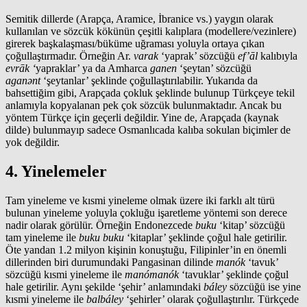
Semitik dillerde (Arapça, Aramice, İbranice vs.) yaygın olarak
kullanılan ve sözcük kökünün çeşitli kalıplara (modellere/vezinlere)
girerek başkalaşması/büküme uğraması yoluyla ortaya çıkan
çoğullaştırmadır. Örneğin Ar.
varak
‘yaprak’ sözcüğü
ef’āl
kalıbıyla
evrāk ‘
yapraklar’ ya da Amharca
ganen
‘şeytan’ sözcüğü
aganənt
‘şeytanlar’ şeklinde çoğullaştırılabilir. Yukarıda da
bahsettiğim gibi, Arapçada çokluk şeklinde bulunup Türkçeye tekil
anlamıyla kopyalanan pek çok sözcük bulunmaktadır. Ancak bu
yöntem Türkçe için geçerli değildir. Yine de, Arapçada (kaynak
dilde) bulunmayıp sadece Osmanlıcada kalıba sokulan biçimler de
yok değildir.
4. Yinelemeler
Tam yineleme ve kısmi yineleme olmak üzere iki farklı alt türü
bulunan yineleme yoluyla çokluğu işaretleme yöntemi son derece
nadir olarak görülür. Örneğin Endonezcede
buku
‘kitap’ sözcüğü
tam yineleme ile
buku buku
‘kitaplar’ şeklinde çoğul hale getirilir.
Öte yandan 1.2 milyon kişinin konuştuğu, Filipinler’in en önemli
dillerinden biri durumundaki Pangasinan dilinde
manók
‘tavuk’
sözcüğü kısmi yineleme ile
manómanók
‘tavuklar’ şeklinde çoğul
hale getirilir. Aynı şekilde ‘şehir’ anlamındaki
báley
sözcüğü ise yine
kısmi yineleme ile
balbáley
‘şehirler’ olarak çoğullaştırılır. Türkçede