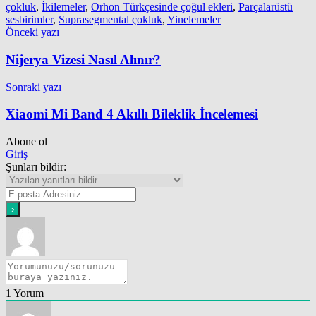
çokluk
,
İkilemeler
,
Orhon Türkçesinde çoğul ekleri
,
Parçalarüstü
sesbirimler
,
Suprasegmental çokluk
,
Yinelemeler
Yazı
Önceki yazı
gezinmesi
Nijerya Vizesi Nasıl Alınır?
Sonraki yazı
Xiaomi Mi Band 4 Akıllı Bileklik İncelemesi
Abone ol
Giriş
Şunları bildir:
1
Yorum