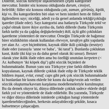
Dillerde, sözcük türleriyle ilişkilendirilen çeşitli kategoriler
mevcuttur. İsimler söz konusu olduğunda
durum, cinsiyet,
belirlilik;
fiiller söz konusu olduğunda
çatı, zaman, görünüş, kiplik,
kişi
vs. Bu kategorilerden biri olan ve hem isimleri hem de fiilleri
ilgilendiren
sayı;
niceliği, adedi ya da genel anlamda tekliği/çokluğu
işaretler (ifade eder). Sayı kategorisi ana hatlarıyla Türkçede
tekil
ve
çoğul
olmak üzere ikiye ayrılsa da, farklı dillerde (hatta Türkçenin
farklı tarihi ya da çağdaş değişkelerinde)
ikili
,
üçlü
gibi çoklukları
işaretleme yöntemleri de mevcuttur. Örneğin Türkçede de bağımsız
birer sözlükbirim olarak kullanılan
ebeveyn, tarafeyn
gibi yapılarda
yer alan Ar. –
eyn
biçimbirimi, kaynak dilde ikili çokluğu (tesniye)
ifade eder (sırasıyla ‘anne ve baba’, ‘iki taraf’). Bunlarda çokluktan
kasıt, ikidir (iki kişi ya da daha genel olarak iki unsur). Benzer
olarak yine ikilik ifade eden ama bu özelliği unutulan
kerpeten
(<
Ar.
kalbatayn
‘iki köpek dişi’) gibi sözcük biçimleri de
bulunmaktadır. Bunun yanı sıra Türkçeye yine farklı dillerden
kopyalanan, kaynak dillerde çokluk ifade edip de Türkçede teklik
bildiren
inşaat, evlat, esnaf; caps
gibi pek çok sözcük bulunmaktadır
ki bunlardan bir kısmı eklerle bir kısmı da kalıp/vezin adı verilen
sözcük oluşturma/kavram karşılama modellemeleriyle kurulmuştur.
Bu da demek oluyor ki, dünya dillerinde çokluk sadece eklerle değil
farklı yol ve yöntemlerle de ifade edilebilir. Bu yazımda, Türkçede
ve diğer dünya dillerinde isimlerde çokluğun hangi yöntemlerle
işaretlenebileceğinden, herkesin anlayabileceği şekilde, kısaca
bahsetmeye çalışacağım.