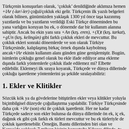
Türkçenin konuşurları olarak, ‘çokluk’ denildiğinde aklımıza hemen
+lAr (-lar/-ler)
çoğul/çokluk eki gelir. Türkçenin ilk yazılı belgeleri
olarak bilinen, günümüzden yaklaşık 1300 yıl önce taşa kazınmış
yazıtlarda ve bu yazıtların verildiği Eski Türkçe döneminden bu
yana varlığını koruyan bu ek, o dönemde dar bir kullanım alanına
sahiptir. Ancak bu ekin yanı sıra
+An
(krş.
eren)
,
+(X)t
(krş.
tarkat
),
+gUn
(krş.
kelingün)
gibi farklı çokluk ekleri de mevcuttur. Bu
çokluk ekleri sonraki dönemlerde ve son olarak Türkiye
Türkçesinde, kalıplaşmış birkaç örnek dışında kaybolmuş
ancak
+lAr
ekinin kullanım alanı günden güne genişlemiştir. Bugün,
isimlerin çokluğu genel olarak bu ekle ifade ediliyor ama ekleme
dışında farklı yöntemlerle çokluk ifade edilemez mi? Elbette
edilebilir. Eklemeyi ilk sıraya koyarak, Türkçede ve dünya dillerinde
çokluğu işaretleme yöntemlerini şu şekilde sıralayabiliriz:
1. Ekler ve Klitikler
Sözcük kök ya da gövdelerine bitiştirilen ekler veya klitikler yoluyla
biçimbilgisel düzeyde çoğullaştırma yapılabilir. Türkiye Türkçesinde
daha çok
+lAr
(son) eki ile çokluk işaretlenir. Her ne kadar
Türkçede sadece son ekler bulunsa da dünya dillerinde ön ek, iç ek,
dağınık ek gibi çok farklı ek türleri mevcuttur ve bu ek türleriyle de
çokluk işaretlenebilir. Örneğin, Bantu dillerinden biri olan ve