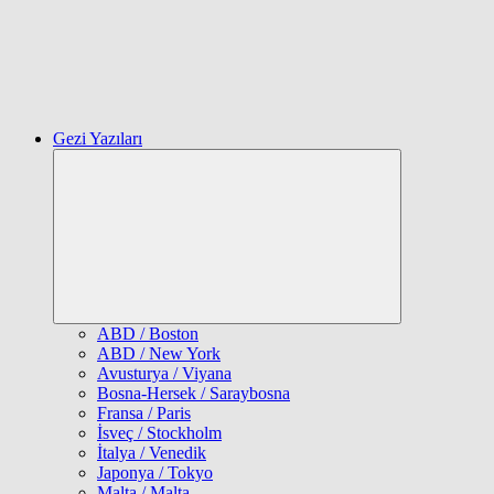
Gezi Yazıları
Expand
child
menu
ABD / Boston
ABD / New York
Avusturya / Viyana
Bosna-Hersek / Saraybosna
Fransa / Paris
İsveç / Stockholm
İtalya / Venedik
Japonya / Tokyo
Malta / Malta