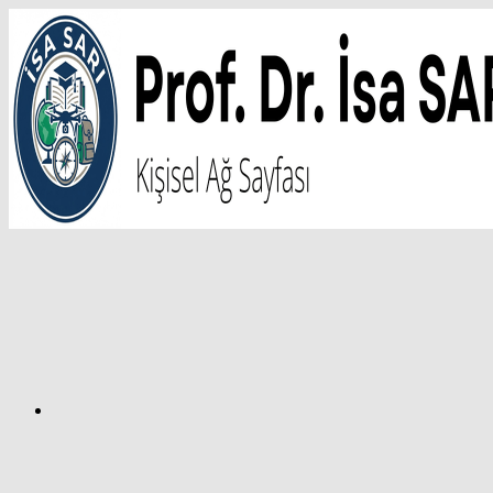
İçeriğe
atla
Facebook
Prof.
Dr.
İsa
SARI
–
Kişisel
Ağ
Sayfası
Instagram