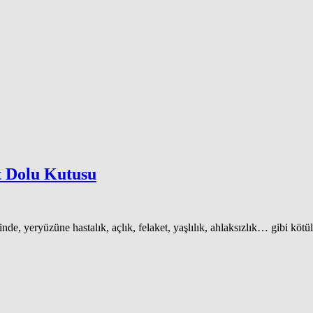
t Dolu Kutusu
nde, yeryüzüne hastalık, açlık, felaket, yaşlılık, ahlaksızlık… gibi kötü