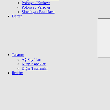
Polonya / Krakow
Polonya / Varşova
Slovakya / Bratislava
Defter
Tasarım
Ağ Sayfaları
Kitap Kapakları
Diğer Tasarımlar
İletişim