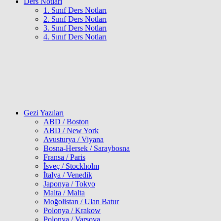
Ders Notları
1. Sınıf Ders Notları
2. Sınıf Ders Notları
3. Sınıf Ders Notları
4. Sınıf Ders Notları
Gezi Yazıları
ABD / Boston
ABD / New York
Avusturya / Viyana
Bosna-Hersek / Saraybosna
Fransa / Paris
İsveç / Stockholm
İtalya / Venedik
Japonya / Tokyo
Malta / Malta
Moğolistan / Ulan Batur
Polonya / Krakow
Polonya / Varşova