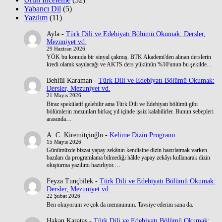
Yabancı Dil
(5)
Yazılım
(11)
Ayla
-
Türk Dili ve Edebiyatı Bölümü Okumak: Dersler,
Mezuniyet vd.
29 Haziran 2026
YÖK bu konuda bir sinyal çakmış. BTK Akademi'den alınan derslerin
kredi olarak sayılacağı ve AKTS ders yükünün %10'unun bu şekilde…
Behlül Karaman
-
Türk Dili ve Edebiyatı Bölümü Okumak:
Dersler, Mezuniyet vd.
21 Mayıs 2026
Biraz spekülatif gelebilir ama Türk Dili ve Edebiyatı bölümü gibi
bölümlerin mezunları birkaç yıl içinde işsiz kalabilirler. Bunun sebepleri
arasında…
A. C. Kiremitçioğlu
-
Kelime Dizin Programı
15 Mayıs 2026
Günümüzde bizzat yapay zekânın kendisine dizin hazırlatmak varken
bazıları da programlama bilmediği hâlde yapay zekâyı kullanarak dizin
oluşturma yazılımı hazırlıyor.…
Feyza Tunçbilek
-
Türk Dili ve Edebiyatı Bölümü Okumak:
Dersler, Mezuniyet vd.
22 Şubat 2026
Ben okuyorum ve çok da memnunum. Tavsiye ederim sana da.
Hakan Karataş
-
Türk Dili ve Edebiyatı Bölümü Okumak: