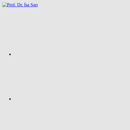
İçeriğe
atla
Facebook
Prof.
Dr.
İsa
SARI
–
Kişisel
Ağ
Sayfası
Instagram
X