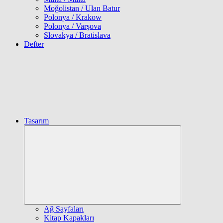
Moğolistan / Ulan Batur
Polonya / Krakow
Polonya / Varşova
Slovakya / Bratislava
Defter
Tasarım
Expand
child
menu
Ağ Sayfaları
Kitap Kapakları