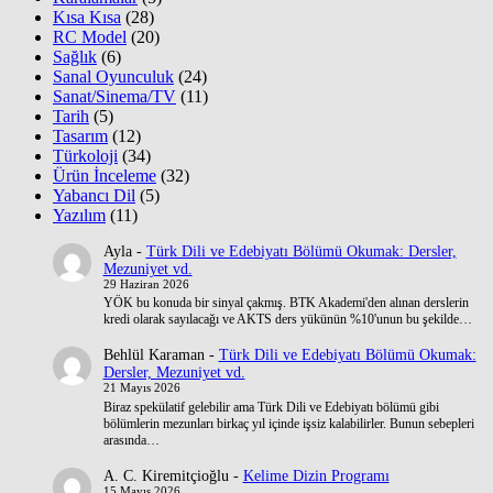
Kısa Kısa
(28)
RC Model
(20)
Sağlık
(6)
Sanal Oyunculuk
(24)
Sanat/Sinema/TV
(11)
Tarih
(5)
Tasarım
(12)
Türkoloji
(34)
Ürün İnceleme
(32)
Yabancı Dil
(5)
Yazılım
(11)
Ayla
-
Türk Dili ve Edebiyatı Bölümü Okumak: Dersler,
Mezuniyet vd.
29 Haziran 2026
YÖK bu konuda bir sinyal çakmış. BTK Akademi'den alınan derslerin
kredi olarak sayılacağı ve AKTS ders yükünün %10'unun bu şekilde…
Behlül Karaman
-
Türk Dili ve Edebiyatı Bölümü Okumak:
Dersler, Mezuniyet vd.
21 Mayıs 2026
Biraz spekülatif gelebilir ama Türk Dili ve Edebiyatı bölümü gibi
bölümlerin mezunları birkaç yıl içinde işsiz kalabilirler. Bunun sebepleri
arasında…
A. C. Kiremitçioğlu
-
Kelime Dizin Programı
15 Mayıs 2026