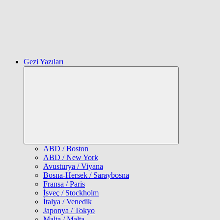
Gezi Yazıları
Expand
child
menu
ABD / Boston
ABD / New York
Avusturya / Viyana
Bosna-Hersek / Saraybosna
Fransa / Paris
İsveç / Stockholm
İtalya / Venedik
Japonya / Tokyo
Malta / Malta