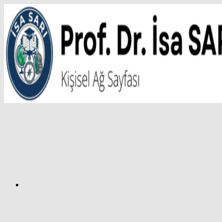
İçeriğe
atla
Facebook
Prof.
Dr.
İsa
SARI
–
Kişisel
Ağ
Sayfası
Instagram