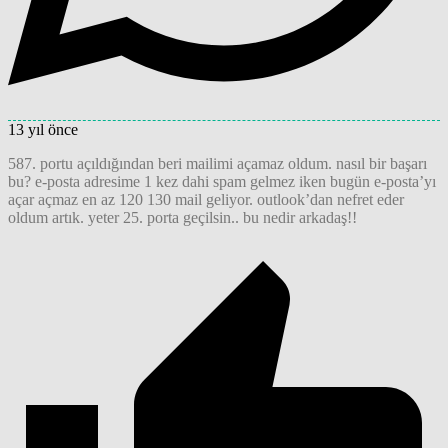
13 yıl önce
587. portu açıldığından beri mailimi açamaz oldum. nasıl bir başarı
bu? e-posta adresime 1 kez dahi spam gelmez iken bugün e-posta’yı
açar açmaz en az 120 130 mail geliyor. outlook’dan nefret eder
oldum artık. yeter 25. porta geçilsin.. bu nedir arkadaş!!