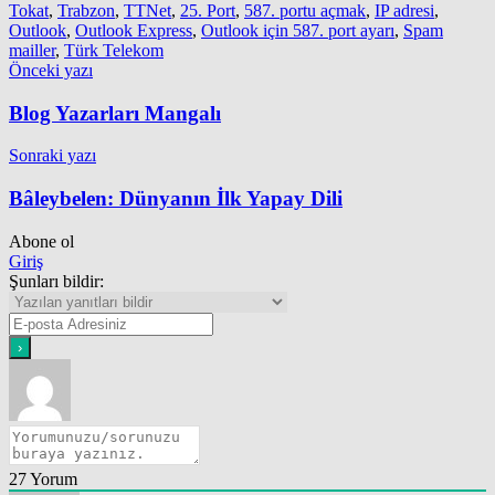
Tokat
,
Trabzon
,
TTNet
,
25. Port
,
587. portu açmak
,
IP adresi
,
Outlook
,
Outlook Express
,
Outlook için 587. port ayarı
,
Spam
mailler
,
Türk Telekom
Yazı
Önceki yazı
gezinmesi
Blog Yazarları Mangalı
Sonraki yazı
Bâleybelen: Dünyanın İlk Yapay Dili
Abone ol
Giriş
Şunları bildir:
27
Yorum