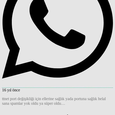
16 yıl önce
ttnet port değişikliği için ellerine sağlık yada portuna sağlık helal
sana spamlar yok oldu ya süper oldu…