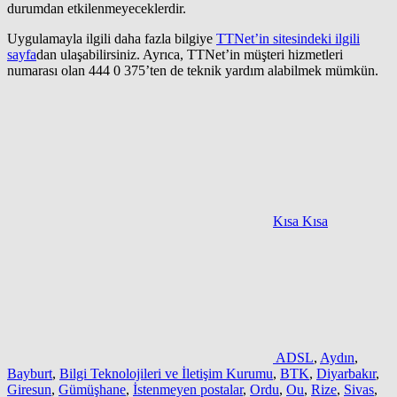
durumdan etkilenmeyeceklerdir.
Uygulamayla ilgili daha fazla bilgiye
TTNet’in sitesindeki ilgili
sayfa
dan ulaşabilirsiniz. Ayrıca, TTNet’in müşteri hizmetleri
numarası olan 444 0 375’ten de teknik yardım alabilmek mümkün.
Kısa Kısa
ADSL
,
Aydın
,
Bayburt
,
Bilgi Teknolojileri ve İletişim Kurumu
,
BTK
,
Diyarbakır
,
Giresun
,
Gümüşhane
,
İstenmeyen postalar
,
Ordu
,
Ou
,
Rize
,
Sivas
,