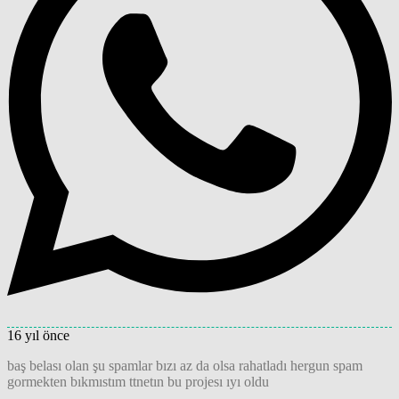
16 yıl önce
baş belası olan şu spamlar bızı az da olsa rahatladı hergun spam
gormekten bıkmıstım ttnetın bu projesı ıyı oldu