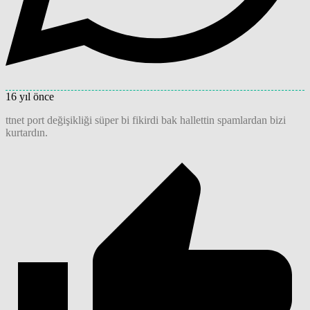
16 yıl önce
ttnet port değişikliği süper bi fikirdi bak hallettin spamlardan bizi
kurtardın.