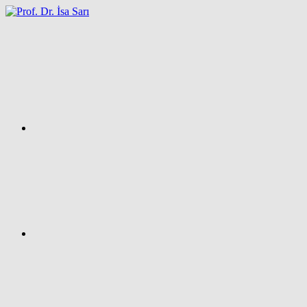
İçeriğe
atla
Facebook
Prof.
Dr.
İsa
SARI
–
Kişisel
Ağ
Sayfası
Instagram
X