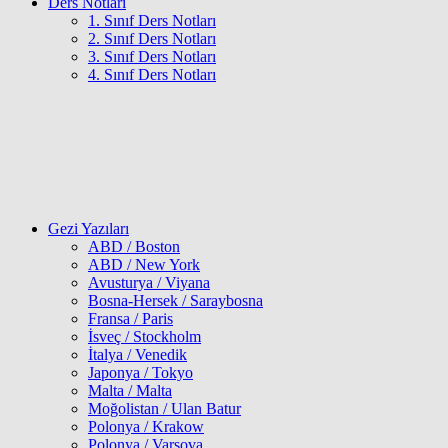
Ders Notları
1. Sınıf Ders Notları
2. Sınıf Ders Notları
3. Sınıf Ders Notları
4. Sınıf Ders Notları
Gezi Yazıları
ABD / Boston
ABD / New York
Avusturya / Viyana
Bosna-Hersek / Saraybosna
Fransa / Paris
İsveç / Stockholm
İtalya / Venedik
Japonya / Tokyo
Malta / Malta
Moğolistan / Ulan Batur
Polonya / Krakow
Polonya / Varşova