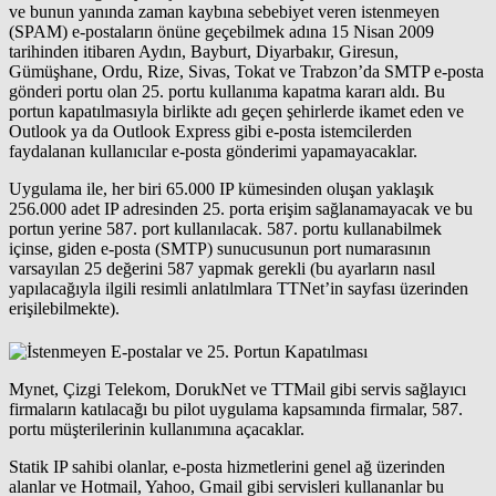
ve bunun yanında zaman kaybına sebebiyet veren istenmeyen
(SPAM) e-postaların önüne geçebilmek adına 15 Nisan 2009
tarihinden itibaren Aydın, Bayburt, Diyarbakır, Giresun,
Gümüşhane, Ordu, Rize, Sivas, Tokat ve Trabzon’da SMTP e-posta
gönderi portu olan 25. portu kullanıma kapatma kararı aldı. Bu
portun kapatılmasıyla birlikte adı geçen şehirlerde ikamet eden ve
Outlook ya da Outlook Express gibi e-posta istemcilerden
faydalanan kullanıcılar e-posta gönderimi yapamayacaklar.
Uygulama ile, her biri 65.000 IP kümesinden oluşan yaklaşık
256.000 adet IP adresinden 25. porta erişim sağlanamayacak ve bu
portun yerine 587. port kullanılacak. 587. portu kullanabilmek
içinse, giden e-posta (SMTP) sunucusunun port numarasının
varsayılan 25 değerini 587 yapmak gerekli (bu ayarların nasıl
yapılacağıyla ilgili resimli anlatılmlara TTNet’in sayfası üzerinden
erişilebilmekte).
Mynet, Çizgi Telekom, DorukNet ve TTMail gibi servis sağlayıcı
firmaların katılacağı bu pilot uygulama kapsamında firmalar, 587.
portu müşterilerinin kullanımına açacaklar.
Statik IP sahibi olanlar, e-posta hizmetlerini genel ağ üzerinden
alanlar ve Hotmail, Yahoo, Gmail gibi servisleri kullananlar bu