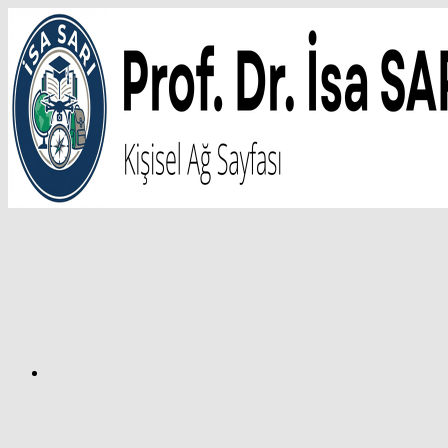
İçeriğe
atla
Facebook
Prof.
Dr.
İsa
SARI
–
Kişisel
Ağ
Sayfası
Instagram