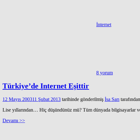
İnternet
8 yorum
Türkiye’de Internet Eşittir
12 Mayıs 2003
11 Şubat 2013
tarihinde gönderilmiş
İsa Sarı
tarafında
Lise yıllarından… Hiç düşündünüz mü? Tüm dünyada bilgisayarlar ve i
Devamı >>