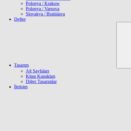
Polonya / Krakow
Polonya / Varşova
Slovakya / Bratislava
Defter
Tasarım
Ağ Sayfaları
Kitap Kapakları
Diğer Tasarımlar
İletişim