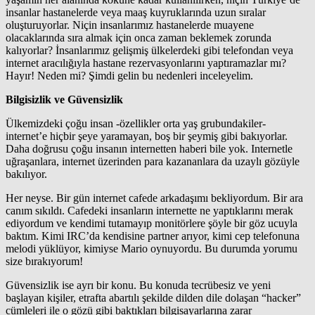
insanlar hastanelerde veya maaş kuyruklarında uzun sıralar
oluşturuyorlar. Niçin insanlarımız hastanelerde muayene
olacaklarında sıra almak için onca zaman beklemek zorunda
kalıyorlar? İnsanlarımız gelişmiş ülkelerdeki gibi telefondan veya
internet aracılığıyla hastane rezervasyonlarını yaptıramazlar mı?
Hayır! Neden mi? Şimdi gelin bu nedenleri inceleyelim.
Bilgisizlik ve Güvensizlik
Ülkemizdeki çoğu insan -özellikler orta yaş grubundakiler-
internet’e hiçbir şeye yaramayan, boş bir şeymiş gibi bakıyorlar.
Daha doğrusu çoğu insanın internetten haberi bile yok. Internetle
uğraşanlara, internet üzerinden para kazananlara da uzaylı gözüyle
bakılıyor.
Her neyse. Bir gün internet cafede arkadaşımı bekliyordum. Bir ara
canım sıkıldı. Cafedeki insanların internette ne yaptıklarını merak
ediyordum ve kendimi tutamayıp monitörlere şöyle bir göz ucuyla
baktım. Kimi IRC’da kendisine partner arıyor, kimi cep telefonuna
melodi yüklüyor, kimiyse Mario oynuyordu. Bu durumda yorumu
size bırakıyorum!
Güvensizlik ise ayrı bir konu. Bu konuda tecrübesiz ve yeni
başlayan kişiler, etrafta abartılı şekilde dilden dile dolaşan “hacker”
cümleleri ile o gözü gibi baktıkları bilgisayarlarına zarar