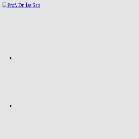
İçeriğe
atla
Facebook
Prof.
Dr.
İsa
SARI
–
Kişisel
Ağ
Sayfası
Instagram
X