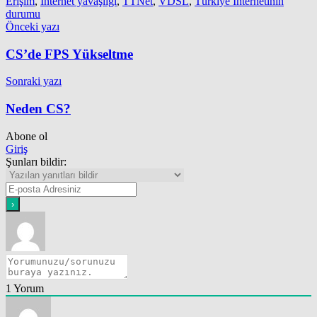
Erişim
,
İnternet yavaşlığı
,
TTNet
,
VDSL
,
Türkiye İnternetinin
durumu
Yazı
Önceki yazı
gezinmesi
CS’de FPS Yükseltme
Sonraki yazı
Neden CS?
Abone ol
Giriş
Şunları bildir:
1
Yorum