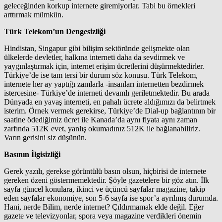
geleceğinden korkup internete giremiyorlar. Tabi bu örnekleri
arttırmak mümkün.
Türk Telekom’un Dengesizliği
Hindistan, Singapur gibi bilişim sektöründe gelişmekte olan
ülkelerde devletler, halkına interneti daha da sevdirmek ve
yaygınlaştırmak için, internet erişim ücretlerini düşürmektedirler.
Türkiye’de ise tam tersi bir durum söz konusu. Türk Telekom,
internete her ay yaptığı zamlarla -insanları internetten bezdirmek
istercesine- Türkiye’de interneti devamlı geriletmektedir. Bu arada
Dünyada en yavaş interneti, en pahalı ücrete aldığımızı da belirtmek
isterim. Örnek vermek gerekirse, Türkiye’de Dial-up bağlantının bir
saatine ödediğimiz ücret ile Kanada’da aynı fiyata aynı zaman
zarfında 512K evet, yanlış okumadınız 512K ile bağlanabiliriz.
Varın gerisini siz düşünün.
Basının İlgisizliği
Gerek yazılı, gerekse görüntülü basın olsun, hiçbirisi de internete
gereken özeni göstermemektedir. Şöyle gazetelere bir göz atın. İlk
sayfa güncel konulara, ikinci ve üçüncü sayfalar magazine, takip
eden sayfalar ekonomiye, son 5-6 sayfa ise spor’a ayrılmış durumda.
Hani, nerde Bilim, nerde internet? Çıldırmamak elde değil. Eğer
gazete ve televizyonlar, spora veya magazine verdikleri önemin