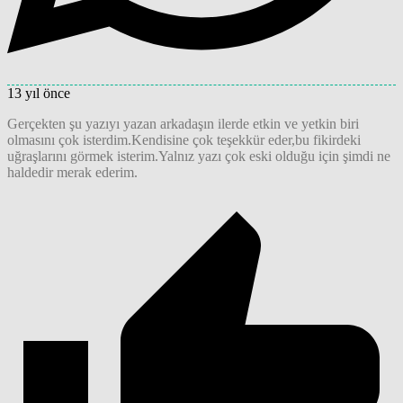
13 yıl önce
Gerçekten şu yazıyı yazan arkadaşın ilerde etkin ve yetkin biri
olmasını çok isterdim.Kendisine çok teşekkür eder,bu fikirdeki
uğraşlarını görmek isterim.Yalnız yazı çok eski olduğu için şimdi ne
haldedir merak ederim.