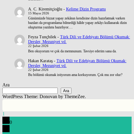
A. C. Kiremitçioğlu
-
Kelime Dizin Programı
15 Mayıs 2026
Günümüzde bizzat yapay zekânın kendisine dizin hazırlatmak varken
bazıları da programlama bilmediği hâlde yapay zekâyı kullanarak dizin
oluşturma yazılımı hazırlıyor.…
Feyza Tunçbilek
-
Türk Dili ve Edebiyatı Bölümü Okumak:
Dersler, Mezuniyet vd.
22 Şubat 2026
Ben okuyorum ve çok da memnunum. Tavsiye ederim sana da.
Hakan Karataş
-
Türk Dili ve Edebiyatı Bölümü Okumak:
Dersler, Mezuniyet vd.
22 Şubat 2026
Bu bölümü okumak istiyorum ama korkuyorum. Çok mu zor olur?
Ara
Ara
WordPress Theme: Donovan by ThemeZee.
1
0