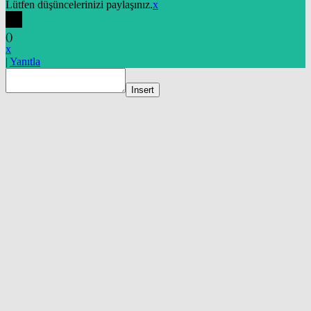
Lütfen düşüncelerinizi paylaşınız.
x
(
)
x
|
Yanıtla
Insert