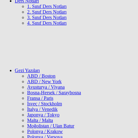
Ders Notları
1. Sınıf Ders Notları
2. Sınıf Ders Notları
3. Sınıf Ders Notları
4. Sınıf Ders Notları
Gezi Yazıları
ABD / Boston
ABD / New York
Avusturya / Viyana
Bosna-Hersek / Saraybosna
Fransa / Paris
İsveç / Stockholm
İtalya / Venedik
Japonya / Tokyo
Malta / Malta
Moğolistan / Ulan Batur
Polonya / Krakow
Polonya / Varşova