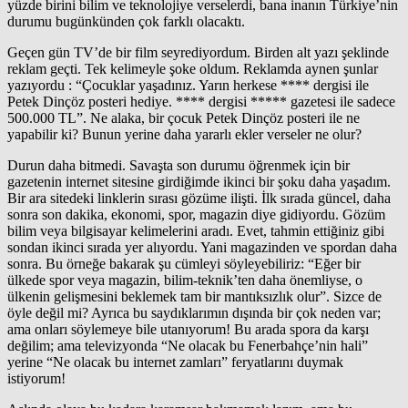
yüzde birini bilim ve teknolojiye verselerdi, bana inanın Türkiye’nin
durumu bugünkünden çok farklı olacaktı.
Geçen gün TV’de bir film seyrediyordum. Birden alt yazı şeklinde
reklam geçti. Tek kelimeyle şoke oldum. Reklamda aynen şunlar
yazıyordu : “Çocuklar yaşadınız. Yarın herkese **** dergisi ile
Petek Dinçöz posteri hediye. **** dergisi ***** gazetesi ile sadece
500.000 TL”. Ne alaka, bir çocuk Petek Dinçöz posteri ile ne
yapabilir ki? Bunun yerine daha yararlı ekler verseler ne olur?
Durun daha bitmedi. Savaşta son durumu öğrenmek için bir
gazetenin internet sitesine girdiğimde ikinci bir şoku daha yaşadım.
Bir ara sitedeki linklerin sırası gözüme ilişti. İlk sırada güncel, daha
sonra son dakika, ekonomi, spor, magazin diye gidiyordu. Gözüm
bilim veya bilgisayar kelimelerini aradı. Evet, tahmin ettiğiniz gibi
sondan ikinci sırada yer alıyordu. Yani magazinden ve spordan daha
sonra. Bu örneğe bakarak şu cümleyi söyleyebiliriz: “Eğer bir
ülkede spor veya magazin, bilim-teknik’ten daha önemliyse, o
ülkenin gelişmesini beklemek tam bir mantıksızlık olur”. Sizce de
öyle değil mi? Ayrıca bu saydıklarımın dışında bir çok neden var;
ama onları söylemeye bile utanıyorum! Bu arada spora da karşı
değilim; ama televizyonda “Ne olacak bu Fenerbahçe’nin hali”
yerine “Ne olacak bu internet zamları” feryatlarını duymak
istiyorum!