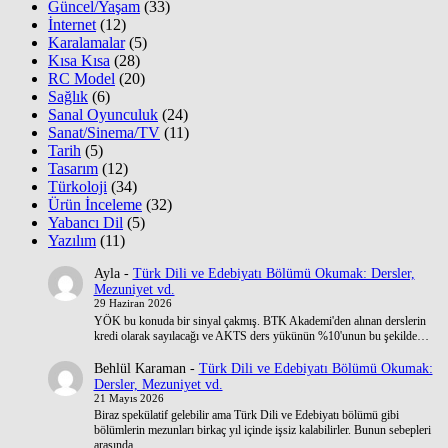
Güncel/Yaşam
(33)
İnternet
(12)
Karalamalar
(5)
Kısa Kısa
(28)
RC Model
(20)
Sağlık
(6)
Sanal Oyunculuk
(24)
Sanat/Sinema/TV
(11)
Tarih
(5)
Tasarım
(12)
Türkoloji
(34)
Ürün İnceleme
(32)
Yabancı Dil
(5)
Yazılım
(11)
Ayla
-
Türk Dili ve Edebiyatı Bölümü Okumak: Dersler,
Mezuniyet vd.
29 Haziran 2026
YÖK bu konuda bir sinyal çakmış. BTK Akademi'den alınan derslerin
kredi olarak sayılacağı ve AKTS ders yükünün %10'unun bu şekilde…
Behlül Karaman
-
Türk Dili ve Edebiyatı Bölümü Okumak:
Dersler, Mezuniyet vd.
21 Mayıs 2026
Biraz spekülatif gelebilir ama Türk Dili ve Edebiyatı bölümü gibi
bölümlerin mezunları birkaç yıl içinde işsiz kalabilirler. Bunun sebepleri
arasında…