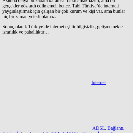
Aslında olaya bu kadara karamsar bakmamak lazım, ama bu
gerçekler göz ardı edilmemeli bence. Tabi Türkiye’de interneti
yaygınlaştırmak için çalışan bir çok kurum ve kişi var, ama bunlar
hiç bir zaman yeterli olamaz.
Sonuç olarak Türkiye’de internet eşittir bilgisizlik, gelişmemekte
ısrarlılık ve pahalılıktır…
İnternet
ADSL
,
Bağlantı
,