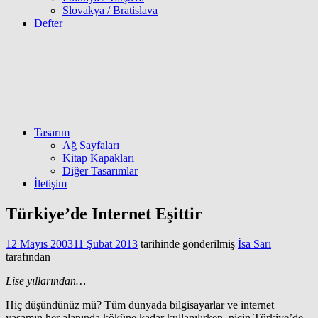
Slovakya / Bratislava
Defter
Tasarım
Ağ Sayfaları
Kitap Kapakları
Diğer Tasarımlar
İletişim
Türkiye’de Internet Eşittir
12 Mayıs 2003
11 Şubat 2013
tarihinde gönderilmiş
İsa Sarı
tarafından
Lise yıllarından…
Hiç düşündünüz mü? Tüm dünyada bilgisayarlar ve internet
yaşamın her alanında köküne kadar kullanılırken, niçin Türkiye’de