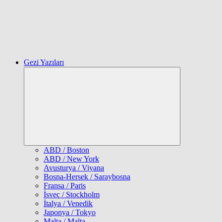
Gezi Yazıları
Expand
child
menu
ABD / Boston
ABD / New York
Avusturya / Viyana
Bosna-Hersek / Saraybosna
Fransa / Paris
İsveç / Stockholm
İtalya / Venedik
Japonya / Tokyo
Malta / Malta