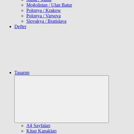
Moğolistan / Ulan Batur
Polonya / Krakow
Polonya / Varşova
Slovakya / Bratislava
Defter
Tasarım
Expand
child
menu
Ağ Sayfaları
Kitap Kapakları