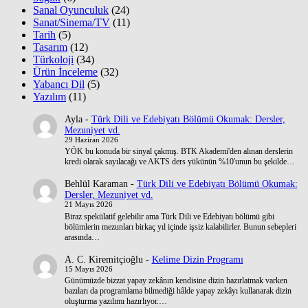
Sanal Oyunculuk
(24)
Sanat/Sinema/TV
(11)
Tarih
(5)
Tasarım
(12)
Türkoloji
(34)
Ürün İnceleme
(32)
Yabancı Dil
(5)
Yazılım
(11)
Ayla
-
Türk Dili ve Edebiyatı Bölümü Okumak: Dersler,
Mezuniyet vd.
29 Haziran 2026
YÖK bu konuda bir sinyal çakmış. BTK Akademi'den alınan derslerin
kredi olarak sayılacağı ve AKTS ders yükünün %10'unun bu şekilde…
Behlül Karaman
-
Türk Dili ve Edebiyatı Bölümü Okumak:
Dersler, Mezuniyet vd.
21 Mayıs 2026
Biraz spekülatif gelebilir ama Türk Dili ve Edebiyatı bölümü gibi
bölümlerin mezunları birkaç yıl içinde işsiz kalabilirler. Bunun sebepleri
arasında…
A. C. Kiremitçioğlu
-
Kelime Dizin Programı
15 Mayıs 2026
Günümüzde bizzat yapay zekânın kendisine dizin hazırlatmak varken
bazıları da programlama bilmediği hâlde yapay zekâyı kullanarak dizin
oluşturma yazılımı hazırlıyor.…