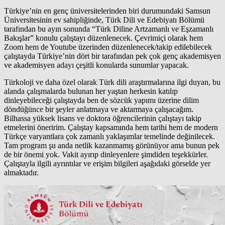
Türkiye’nin en genç üniversitelerinden biri durumundaki Samsun
Üniversitesinin ev sahipliğinde, Türk Dili ve Edebiyatı Bölümü
tarafından bu ayın sonunda “Türk Diline Artzamanlı ve Eşzamanlı
Bakışlar” konulu çalıştayı düzenlenecek. Çevrimiçi olarak hem
Zoom hem de Youtube üzerinden düzenlenecek/takip edilebilecek
çalıştayda Türkiye’nin dört bir tarafından pek çok genç akademisyen
ve akademisyen adayı çeşitli konularda sunumlar yapacak.
Türkoloji ve daha özel olarak Türk dili araştırmalarına ilgi duyan, bu
alanda çalışmalarda bulunan her yaştan herkesin katılıp
dinleyebileceği çalıştayda ben de sözcük yapımı üzerine dilim
döndüğünce bir şeyler anlatmaya ve aktarmaya çalışacağım.
Bilhassa yüksek lisans ve doktora öğrencilerinin çalıştayı takip
etmelerini öneririm. Çalıştay kapsamında hem tarihi hem de modern
Türkçe varyantlara çok zamanlı yaklaşımlar temelinde değinilecek.
Tam program şu anda netlik kazanmamış görünüyor ama bunun pek
de bir önemi yok. Vakit ayırıp dinleyenlere şimdiden teşekkürler.
Çalıştayla ilgili ayrıntılar ve erişim bilgileri aşağıdaki görselde yer
almaktadır.