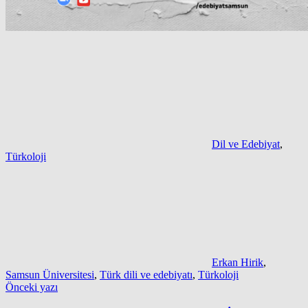
Dil ve Edebiyat
,
Türkoloji
Erkan Hirik
,
Samsun Üniversitesi
,
Türk dili ve edebiyatı
,
Türkoloji
Yazı
Önceki yazı
gezinmesi