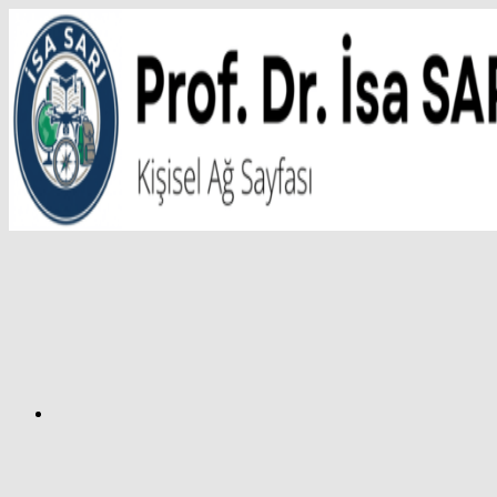
İçeriğe
atla
Facebook
Prof.
Dr.
İsa
SARI
–
Kişisel
Ağ
Sayfası
Instagram