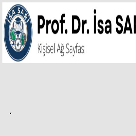
İçeriğe
atla
Facebook
Prof.
Dr.
İsa
SARI
–
Kişisel
Ağ
Sayfası
Instagram