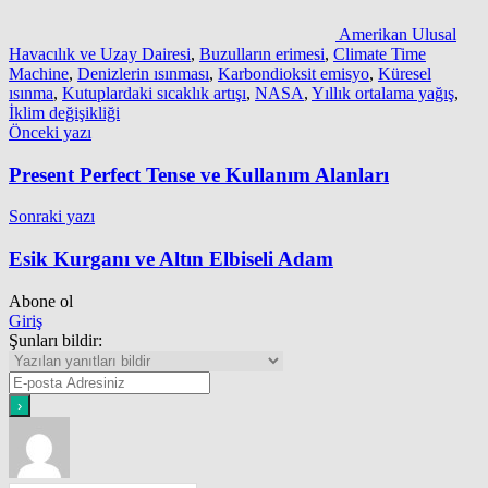
Amerikan Ulusal
Havacılık ve Uzay Dairesi
,
Buzulların erimesi
,
Climate Time
Machine
,
Denizlerin ısınması
,
Karbondioksit emisyo
,
Küresel
ısınma
,
Kutuplardaki sıcaklık artışı
,
NASA
,
Yıllık ortalama yağış
,
İklim değişikliği
Yazı
Önceki yazı
gezinmesi
Present Perfect Tense ve Kullanım Alanları
Sonraki yazı
Esik Kurganı ve Altın Elbiseli Adam
Abone ol
Giriş
Şunları bildir: