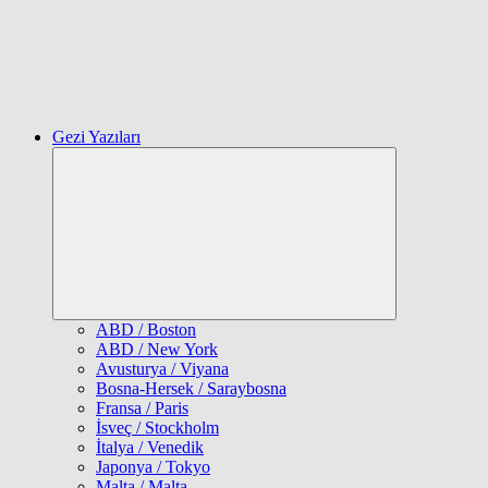
Gezi Yazıları
Expand
child
menu
ABD / Boston
ABD / New York
Avusturya / Viyana
Bosna-Hersek / Saraybosna
Fransa / Paris
İsveç / Stockholm
İtalya / Venedik
Japonya / Tokyo
Malta / Malta