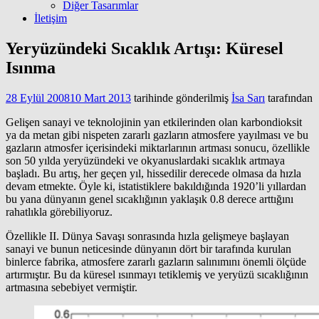
Diğer Tasarımlar
İletişim
Yeryüzündeki Sıcaklık Artışı: Küresel
Isınma
28 Eylül 2008
10 Mart 2013
tarihinde gönderilmiş
İsa Sarı
tarafından
Gelişen sanayi ve teknolojinin yan etkilerinden olan karbondioksit
ya da metan gibi nispeten zararlı gazların atmosfere yayılması ve bu
gazların atmosfer içerisindeki miktarlarının artması sonucu, özellikle
son 50 yılda yeryüzündeki ve okyanuslardaki sıcaklık artmaya
başladı. Bu artış, her geçen yıl, hissedilir derecede olmasa da hızla
devam etmekte. Öyle ki, istatistiklere bakıldığında 1920’li yıllardan
bu yana dünyanın genel sıcaklığının yaklaşık 0.8 derece arttığını
rahatlıkla görebiliyoruz.
Özellikle II. Dünya Savaşı sonrasında hızla gelişmeye başlayan
sanayi ve bunun neticesinde dünyanın dört bir tarafında kurulan
binlerce fabrika, atmosfere zararlı gazların salınımını önemli ölçüde
artırmıştır. Bu da küresel ısınmayı tetiklemiş ve yeryüzü sıcaklığının
artmasına sebebiyet vermiştir.