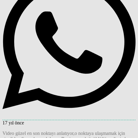
17 yıl önce
Video güzel en son noktayı anlatıyor,o noktaya ulaşmamak için