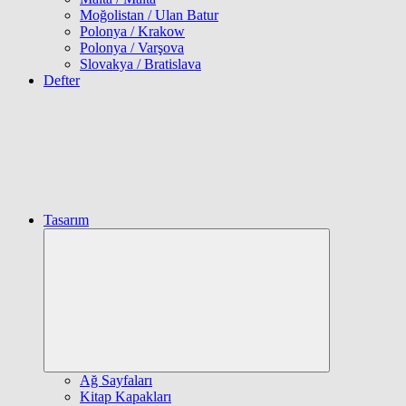
Moğolistan / Ulan Batur
Polonya / Krakow
Polonya / Varşova
Slovakya / Bratislava
Defter
Tasarım
Expand
child
menu
Ağ Sayfaları
Kitap Kapakları