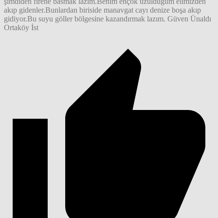
şimdiden firene basmak lazım.Benim ençok üzüldüğüm elimizden
akıp gidenler.Bunlardan biriside manavgat cayı denize boşa akıp
gidiyor.Bu suyu göller bölgesine kazandırmak lazım. Güven Ünaldı
Ortaköy İst