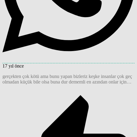
17 yıl önce
gerçekten çok kötü ama bunu yapan bizleriz keşke insanlar çok geç
olmadan küçük bile olsa buna dur dememli en azından onlar için…