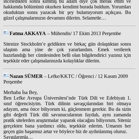
inceledikten sonra kimmiş bu adam diye çok merak ettim ve
hakkımda bölümünü okurken kendimi burada buldum. Yorumları
okuduktan sonra yazacak bir şey bulamıyorum açıkçası. Bu
güzel çalışmalarınızın devamını dilerim. Selametle…
Fatma AKKAYA
– Mühendis/ 17 Ekim 2013 Perşembe
Sitenize Stockholm’e geldikten ve birkaç gün dolaştıktan sonra
ulaştım ama yine de çok yararlandım. Emek verilerek
hazırlandığı her cümlesinden belli olan bilgilendirici yazınız için
teşekkür eder çalışmalarınızda kolaylıklar dilerim.
Nazan SÜMER
– Lefke/KKTC / Öğrenci / 12 Kasım 2009
Perşembe
Merhaba İsa Bey,
Ben Lefke Avrupa Üniversitesi’nde Türk Dili ve Edebiyatı 1.
sınıf öğrencisiyim. Türk dilinin savaşçılarından biri olmaya
adayım, ama önce biliyorum ki, güçlenmem gerekir. Bu da sizin
gibi değerli Türk dili savunucularının faydalı, aynı zamanda
pratik sitelerden araştırmalar yaparak olacağını biliyorum. Siteniz
gerçekten bana yardımcı oldu, teşekkür ederim. Umarım her
geçen gün başarınız artar ve böylece biz de aydınlanmış oluruz.
Saygılarımla…