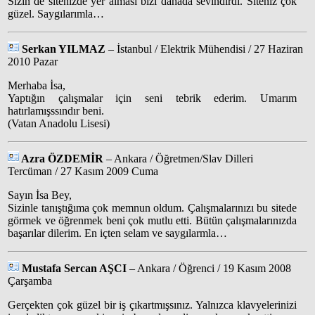
Sizin de sitenizde yer alması bizi dahada sevindirdi. Siteniz çok
güzel. Saygılarımla…
Serkan YILMAZ
– İstanbul / Elektrik Mühendisi / 27 Haziran
2010 Pazar
Merhaba İsa,
Yaptığın çalışmalar için seni tebrik ederim. Umarım
hatırlamışssındır beni.
(Vatan Anadolu Lisesi)
Azra ÖZDEMİR
– Ankara / Öğretmen/Slav Dilleri
Tercüman / 27 Kasım 2009 Cuma
Sayın İsa Bey,
Sizinle tanıştığıma çok memnun oldum. Çalışmalarınızı bu sitede
görmek ve öğrenmek beni çok mutlu etti. Bütün çalışmalarınızda
başarılar dilerim. En içten selam ve saygılarmla…
Mustafa Sercan AŞCI
– Ankara / Öğrenci / 19 Kasım 2008
Çarşamba
Gerçekten çok güzel bir iş çıkartmışsınız. Yalnızca klavyelerinizi