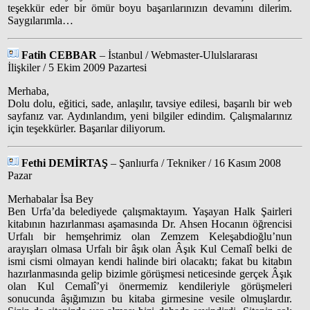
teşekkür eder bir ömür boyu başarılarınızın devamını dilerim.
Saygılarımla…
Fatih CEBBAR
– İstanbul / Webmaster-Ululslararası
İlişkiler / 5 Ekim 2009 Pazartesi
Merhaba,
Dolu dolu, eğitici, sade, anlaşılır, tavsiye edilesi, başarılı bir web
sayfanız var. Aydınlandım, yeni bilgiler edindim. Çalışmalarınız
için teşekkürler. Başarılar diliyorum.
Fethi DEMİRTAŞ
– Şanlıurfa / Tekniker / 16 Kasım 2008
Pazar
Merhabalar İsa Bey
Ben Urfa’da belediyede çalışmaktayım. Yaşayan Halk Şairleri
kitabının hazırlanması aşamasında Dr. Ahsen Hocanın öğrencisi
Urfalı bir hemşehrimiz olan Zemzem Keleşabdioğlu’nun
arayışları olmasa Urfalı bir âşık olan Âşık Kul Cemalî belki de
ismi cismi olmayan kendi halinde biri olacaktı; fakat bu kitabın
hazırlanmasında gelip bizimle görüşmesi neticesinde gerçek Âşık
olan Kul Cemalî’yi önermemiz kendileriyle görüşmeleri
sonucunda âşığımızın bu kitaba girmesine vesile olmuşlardır.