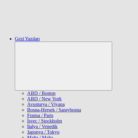
Gezi Yazıları
Expand
child
menu
ABD / Boston
ABD / New York
Avusturya / Viyana
Bosna-Hersek / Saraybosna
Fransa / Paris
İsveç / Stockholm
İtalya / Venedik
Japonya / Tokyo
Malta / Malta