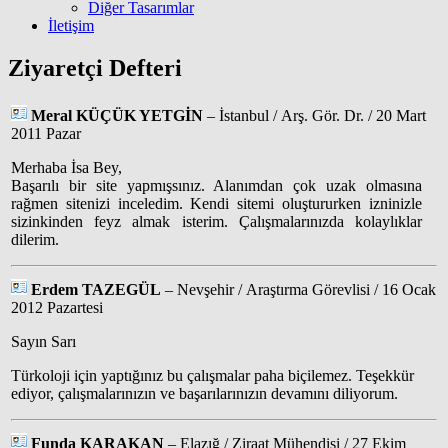
Diğer Tasarımlar
İletişim
Ziyaretçi Defteri
Meral KÜÇÜK YETGİN
– İstanbul / Arş. Gör. Dr. / 20 Mart
2011 Pazar
Merhaba İsa Bey,
Başarılı bir site yapmışsınız. Alanımdan çok uzak olmasına
rağmen sitenizi inceledim. Kendi sitemi oluştururken izninizle
sizinkinden feyz almak isterim. Çalışmalarınızda kolaylıklar
dilerim.
Erdem TAZEGÜL
– Nevşehir / Araştırma Görevlisi / 16 Ocak
2012 Pazartesi
Sayın Sarı
Türkoloji için yaptığınız bu çalışmalar paha biçilemez. Teşekkür
ediyor, çalışmalarınızın ve başarılarınızın devamını diliyorum.
Funda KARAKAN
– Elazığ / Ziraat Mühendisi / 27 Ekim