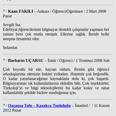
Kaan FAKILI
– Ankara / Öğrenci/Öğretmen / 2 Mart 2008
Pazar
Sevgili İsa,
Edebiyat öğrencilerinin bilgisayar destekli çalışmalar yapması her
zaman beni çok mutlu etmiştir. Ellerine sağlık. İleride belki
tanışma fırsatımız olur.
Selamlar.
Barbaros UÇARSU
– İzmir / Öğrenci / 1 Temmuz 2008 Salı
Çok boyutlu bir site, hayran oldum. Benim gibi öğrenci
arkadaşlarıma sitenizin linkini yolladım. Hepimiz çok beğendik.
O kadar yararlanacağımız kaynaklarla dolu ki, çok başarılı.
Bilgisayarımın sık kullanılanlarına ekledim bile. Çok teşekkürler,
Türkoloji’yi ve bilgi teknolojilerini bu kadar kolay ve rahat
kullanılabilir şekilde bizlere sunduğunuz için.
Qazaqşa Tobı – Kazakça Topluluğu
– İstanbul / / 11 Kasım
2012 Pazar