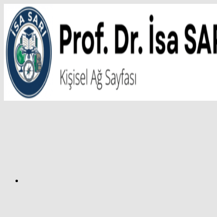
İçeriğe
atla
Facebook
Prof.
Dr.
İsa
SARI
–
Kişisel
Ağ
Sayfası
Instagram