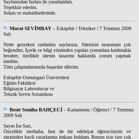
Sayfanızdan fazlası ile yararlandım.
Teşekkür ederim.
Selam ve muhabbetlerimle.
Murat SEVİMBAY
– Eskişehir / Tekniker / 7 Temmuz 2009
Salı
Nette gezerken rastladım sayfanıza. Sitenizin tasarımını çok
beğendim. İçerik ve bilgi yönünden yapılan yorumlara katılmakla
beraber, özellikle sitenin tasarımı hakkında yorum yapmak
istedim.
Tüm çalışmalarınızda başarılar dilerim.
Eskişehir Osmangazi Üniversitesi
Eğitim Fakültesi
Bilgisayar Laboratuvar ve
Teknik Servis Sorumlusu
Beste Semiha BAHÇECİ
– Kastamonu / Öğrenci / 7 Temmuz
2009 Salı
Sayın İsa Sarı,
Öncelikle merhaba, ben de bir edebiyat öğrencisiyim ve
sitenizden hayli yararlanma imkanı buldum. Bunun için size çok