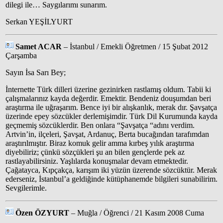
dilegi ile… Saygılarımı sunarım.
Serkan YEŞİLYURT
Samet ACAR
– İstanbul / Emekli Öğretmen / 15 Şubat 2012
Çarşamba
Sayın İsa Sarı Bey;
İnternette Türk dilleri üzerine gezinirken rastlamış oldum. Tabii ki
çalışmalarınız kayda değerdir. Emektir. Bendeniz douşumdan beri
araştırma ile uğraşarım. Bence iyi bir alışkanlık, merak dır. Şavşatça
üzerinde epey sözcükler derlemişimdir. Türk Dil Kurumunda kayda
geçmemiş sözcüklerdir. Ben onlara “Şavşatça “adını verdim.
Artvin’in, ilçeleri, Şavşat, Ardanuç, Berta bucağından tarafımdan
araştırılmıştır. Biraz komuk gelir amma kırbeş yılık araştırma
diyebiliriz; çünkü sözçükleri şu an bilen gençlerde pek az
rastlayabilirsiniz. Yaşlılarda konuşmalar devam etmektedir.
Çağatayca, Kıpçakça, karışım iki yüzün üzerende sözcüktür. Merak
ederseniz, İstanbul’a geldiğinde kütüphanemde bilgileri sunabilirim.
Sevgilerimle.
Özen ÖZYURT
– Muğla / Öğrenci / 21 Kasım 2008 Cuma