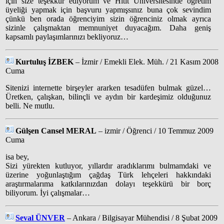
için size teşekkür ediyorum ve Hitit Üniversitesinde öğretim
üyeliği yapmak için başvuru yapmışsınız buna çok sevindim
çünkü ben orada öğrenciyim sizin öğrenciniz olmak ayrıca
sizinle çalışmaktan memnuniyet duyacağım. Daha geniş
kapsamlı paylaşımlarınızı bekliyoruz…
Kurtuluş İZBEK
– İzmir / Emekli Elek. Müh. / 21 Kasım 2008
Cuma
Sitenizi internette birşeyler ararken tesadüfen bulmak güzel…
Üretken, çalışkan, bilinçli ve aydın bir kardeşimiz olduğunuz
belli. Ne mutlu.
Gülşen Cansel MERAL
– izmir / Öğrenci / 10 Temmuz 2009
Cuma
isa bey,
Sizi yürekten kutluyor, yıllardır aradıklarımı bulmamdaki ve
üzerine yoğunlaştığım çağdaş Türk lehçeleri hakkındaki
araştırmalarıma katkılarınızdan dolayı teşekkürü bir borç
biliyorum. İyi çalışmalar…
Seval ÜNVER
– Ankara / Bilgisayar Mühendisi / 8 Şubat 2009