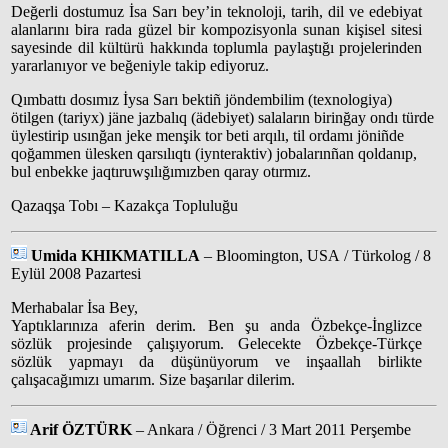
Değerli dostumuz İsa Sarı bey’in teknoloji, tarih, dil ve edebiyat
alanlarını bira rada güzel bir kompozisyonla sunan kişisel sitesi
sayesinde dil kültürü hakkında toplumla paylaştığı projelerinden
yararlanıyor ve beğeniyle takip ediyoruz.
Qımbattı dosımız İysa Sarı bektiñ jöndembilim (texnologiya)
ötilgen (tariyx) jäne jazbalıq (ädebiyet) salaların birinğay ondı türde
üylestirip usınğan jeke menşik tor beti arqılı, til ordamı jöniñde
qoğammen ülesken qarsılıqtı (iynteraktiv) jobalarınñan qoldanıp,
bul enbekke jaqtıruwşılığımızben qaray otırmız.
Qazaqşa Tobı – Kazakça Topluluğu
Umida KHIKMATILLA
– Bloomington, USA / Türkolog / 8
Eylül 2008 Pazartesi
Merhabalar İsa Bey,
Yaptıklarınıza aferin derim. Ben şu anda Özbekçe-İnglizce
sözlük projesinde çalışıyorum. Gelecekte Özbekçe-Türkçe
sözlük yapmayı da düşünüyorum ve inşaallah birlikte
çalışacağımızı umarım. Size başarılar dilerim.
Arif ÖZTÜRK
– Ankara / Öğrenci / 3 Mart 2011 Perşembe