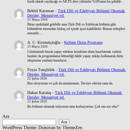
kredi olarak sayılacağı ve AKTS ders yükünün %10'unun bu şekilde…
Behlül Karaman
-
Türk Dili ve Edebiyatı Bölümü Okumak:
Dersler, Mezuniyet vd.
21 Mayıs 2026
Biraz spekülatif gelebilir ama Türk Dili ve Edebiyatı bölümü gibi
bölümlerin mezunları birkaç yıl içinde işsiz kalabilirler. Bunun sebepleri
arasında…
A. C. Kiremitçioğlu
-
Kelime Dizin Programı
15 Mayıs 2026
Günümüzde bizzat yapay zekânın kendisine dizin hazırlatmak varken
bazıları da programlama bilmediği hâlde yapay zekâyı kullanarak dizin
oluşturma yazılımı hazırlıyor.…
Feyza Tunçbilek
-
Türk Dili ve Edebiyatı Bölümü Okumak:
Dersler, Mezuniyet vd.
22 Şubat 2026
Ben okuyorum ve çok da memnunum. Tavsiye ederim sana da.
Hakan Karataş
-
Türk Dili ve Edebiyatı Bölümü Okumak:
Dersler, Mezuniyet vd.
22 Şubat 2026
Bu bölümü okumak istiyorum ama korkuyorum. Çok mu zor olur?
Ara
Ara
WordPress Theme: Donovan by ThemeZee.