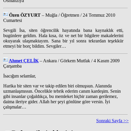
Osmanziya
Özen ÖZYURT
– Muğla / Öğretmen / 24 Temmuz 2010
Cumartesi
Sevgili İsa, siten öğrencilik hayatında bana kaynaklık etti,
bugünlere geldim. Hala kısa, öz ve net bir bilgilere makalelerini
okuyarak ulaşmaktayım. Sana bir yıl sonra tekrardan teşekkür
etmeyi bir borç bildim. Sevgiler…
Ahmet ÇELİK
– Ankara / Görkem Mutfak / 4 Kasım 2009
Çarşamba
İsacığım selamlar,
Harika bir siten var ve takip edilen biri olmuşsun. Alanında
uzmanlaşmıssın. Öncelikle tebrik ederim canım kardeşim. Senin
gibi insanlar çoğaldıkça, bu memleket hiçbir zaman gerilemez,
daima ileriye gider. Allah her şeyi gönlüne göre versin. İyi
çalışmalar…
Sonraki Sayfa >>