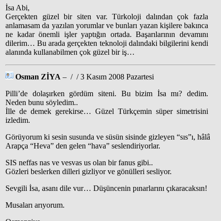
İsa Abi,
Gerçekten güzel bir siten var. Türkoloji dalından çok fazla
anlamasam da yazılan yorumlar ve bunları yazan kişilere bakınca
ne kadar önemli işler yaptığın ortada. Başarılarının devamını
dilerim… Bu arada gerçekten teknoloji dalındaki bilgilerini kendi
alanında kullanabilmen çok güzel bir iş…
Osman ZİYA
– / / 3 Kasım 2008 Pazartesi
Pilli’de dolaşırken gördüm siteni. Bu bizim İsa mı? dedim.
Neden bunu söyledim..
İlle de demek gerekirse… Güzel Türkçemin süper simetrisini
izledim.
Görüyorum ki sesin susunda ve süsün sisinde gizleyen “sıs”ı, hâlâ
Arapça “Heva” den gelen “hava” seslendiriyorlar.
SIS neffas nas ve vesvas us olan bir fanus gibi..
Gözleri beslerken dilleri gizliyor ve gönülleri sesliyor.
Sevgili İsa, asanı dile vur… Düşüncenin pınarlarını çıkaracaksın!
Musaları arıyorum.