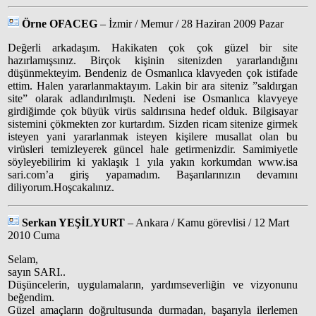
Örne OFACEG
– İzmir / Memur / 28 Haziran 2009 Pazar
Değerli arkadaşım. Hakikaten çok çok güzel bir site
hazırlamışsınız. Birçok kişinin sitenizden yararlandığını
düşünmekteyim. Bendeniz de Osmanlıca klavyeden çok istifade
ettim. Halen yararlanmaktayım. Lakin bir ara siteniz ”saldırgan
site” olarak adlandırılmıştı. Nedeni ise Osmanlıca klavyeye
girdiğimde çok büyük virüs saldırısına hedef olduk. Bilgisayar
sistemini çökmekten zor kurtardım. Sizden ricam sitenize girmek
isteyen yani yararlanmak isteyen kişilere musallat olan bu
virüsleri temizleyerek güncel hale getirmenizdir. Samimiyetle
söyleyebilirim ki yaklaşık 1 yıla yakın korkumdan www.isa
sari.com’a giriş yapamadım. Başarılarınızın devamını
diliyorum.Hoşcakalınız.
Serkan YEŞİLYURT
– Ankara / Kamu görevlisi / 12 Mart
2010 Cuma
Selam,
sayın SARI..
Düşüncelerin, uygulamaların, yardımseverliğin ve vizyonunu
beğendim.
Güzel amaçların doğrultusunda durmadan, başarıyla ilerlemen