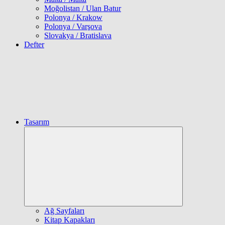
Moğolistan / Ulan Batur
Polonya / Krakow
Polonya / Varşova
Slovakya / Bratislava
Defter
Tasarım
Expand
child
menu
Ağ Sayfaları
Kitap Kapakları