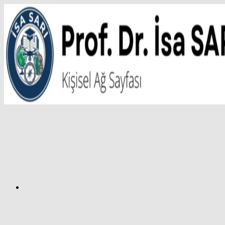
İçeriğe
atla
Facebook
Prof.
Dr.
İsa
SARI
–
Kişisel
Ağ
Sayfası
Instagram