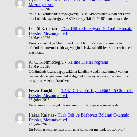
Mezuniyet vd.
29 Haziran 2026
YÖK bu konuda bir sinyal çakmış. BTK Akademi'den alınan derslerin
kredi olarak sayılacağı ve AKTS ders yükünün %10'unun bu şekilde…
Behlül Karaman
-
Türk Dili ve Edebiyatı Bölümü Okumak:
Dersler, Mezuniyet vd.
21 Mayıs 2026
Biraz spekülatif gelebilir ama Türk Dili ve Edebiyatı bölümü gibi
bölümlerin mezunları birkaç yıl içinde işsiz kalabilirler. Bunun sebepleri
arasında…
A. C. Kiremitçioğlu
-
Kelime Dizin Programı
15 Mayıs 2026
Günümüzde bizzat yapay zekânın kendisine dizin hazırlatmak varken
bazıları da programlama bilmediği hâlde yapay zekâyı kullanarak dizin
oluşturma yazılımı hazırlıyor.…
Feyza Tunçbilek
-
Türk Dili ve Edebiyatı Bölümü Okumak:
Dersler, Mezuniyet vd.
22 Şubat 2026
Ben okuyorum ve çok da memnunum. Tavsiye ederim sana da.
Hakan Karataş
-
Türk Dili ve Edebiyatı Bölümü Okumak:
Dersler, Mezuniyet vd.
22 Şubat 2026
Bu bölümü okumak istiyorum ama korkuyorum. Çok mu zor olur?