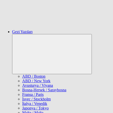
Gezi Yazıları
Expand
child
menu
ABD / Boston
ABD / New York
Avusturya / Viyana
Bosna-Hersek / Saraybosna
Fransa / Paris
İsveç / Stockholm
İtalya / Venedik
Japonya / Tokyo
Malta / Malta