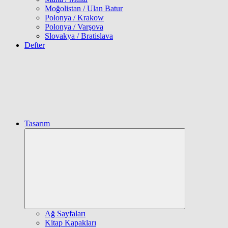
Moğolistan / Ulan Batur
Polonya / Krakow
Polonya / Varşova
Slovakya / Bratislava
Defter
Tasarım
Expand
child
menu
Ağ Sayfaları
Kitap Kapakları