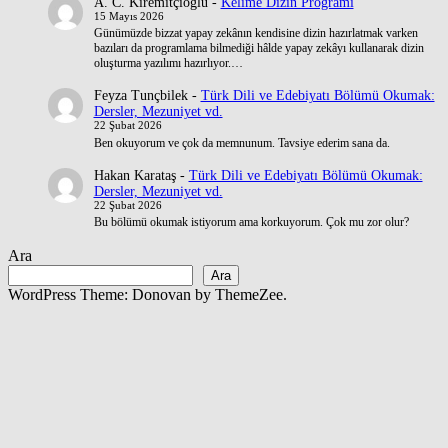
A. C. Kiremitçioğlu
-
Kelime Dizin Programı
15 Mayıs 2026
Günümüzde bizzat yapay zekânın kendisine dizin hazırlatmak varken
bazıları da programlama bilmediği hâlde yapay zekâyı kullanarak dizin
oluşturma yazılımı hazırlıyor.…
Feyza Tunçbilek
-
Türk Dili ve Edebiyatı Bölümü Okumak:
Dersler, Mezuniyet vd.
22 Şubat 2026
Ben okuyorum ve çok da memnunum. Tavsiye ederim sana da.
Hakan Karataş
-
Türk Dili ve Edebiyatı Bölümü Okumak:
Dersler, Mezuniyet vd.
22 Şubat 2026
Bu bölümü okumak istiyorum ama korkuyorum. Çok mu zor olur?
Ara
Ara
WordPress Theme: Donovan by ThemeZee.