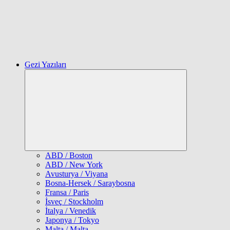
Gezi Yazıları
Expand
child
menu
ABD / Boston
ABD / New York
Avusturya / Viyana
Bosna-Hersek / Saraybosna
Fransa / Paris
İsveç / Stockholm
İtalya / Venedik
Japonya / Tokyo
Malta / Malta