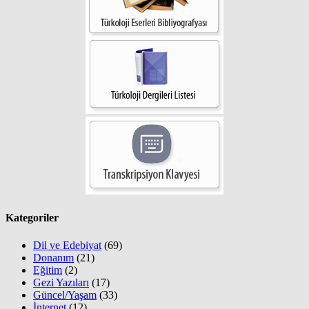
Kategoriler
Dil ve Edebiyat
(69)
Donanım
(21)
Eğitim
(2)
Gezi Yazıları
(17)
Güncel/Yaşam
(33)
İnternet
(12)