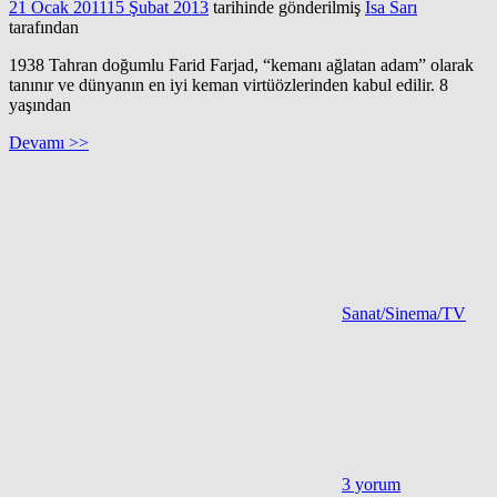
21 Ocak 2011
15 Şubat 2013
tarihinde gönderilmiş
İsa Sarı
tarafından
1938 Tahran doğumlu Farid Farjad, “kemanı ağlatan adam” olarak
tanınır ve dünyanın en iyi keman virtüözlerinden kabul edilir. 8
yaşından
Devamı >>
Sanat/Sinema/TV
3 yorum