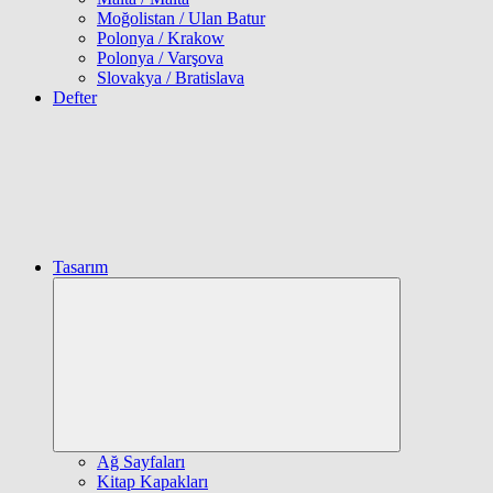
Moğolistan / Ulan Batur
Polonya / Krakow
Polonya / Varşova
Slovakya / Bratislava
Defter
Tasarım
Expand
child
menu
Ağ Sayfaları
Kitap Kapakları