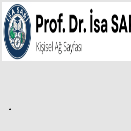
İçeriğe
atla
Facebook
Prof.
Dr.
İsa
SARI
–
Kişisel
Ağ
Sayfası
Instagram