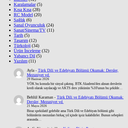
Karalamalar
(5)
Kısa Kısa
(28)
RC Model
(20)
Sağlık
(6)
Sanal Oyunculuk
(24)
Sanat/Sinema/TV
(11)
Tarih
(5)
Tasarım
(12)
Türkoloji
(34)
Ürün İnceleme
(32)
Yabancı Dil
(5)
Yazılım
(11)
Ayla
-
Türk Dili ve Edebiyatı Bölümü Okumak: Dersler,
Mezuniyet vd.
29 Haziran 2026
YÖK bu konuda bir sinyal çakmış. BTK Akademi'den alınan derslerin
kredi olarak sayılacağı ve AKTS ders yükünün %10'unun bu şekilde…
Behlül Karaman
-
Türk Dili ve Edebiyatı Bölümü Okumak:
Dersler, Mezuniyet vd.
21 Mayıs 2026
Biraz spekülatif gelebilir ama Türk Dili ve Edebiyatı bölümü gibi
bölümlerin mezunları birkaç yıl içinde işsiz kalabilirler. Bunun sebepleri
arasında…