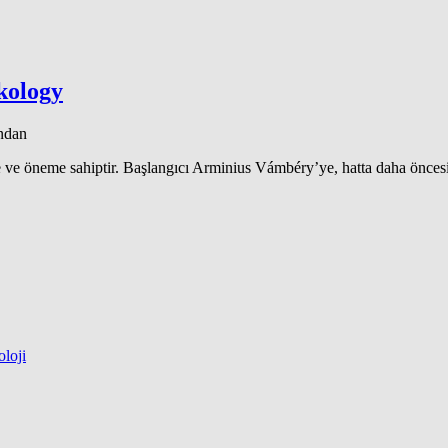
rkology
ından
yere ve öneme sahiptir. Başlangıcı Arminius Vámbéry’ye, hatta daha önces
loji