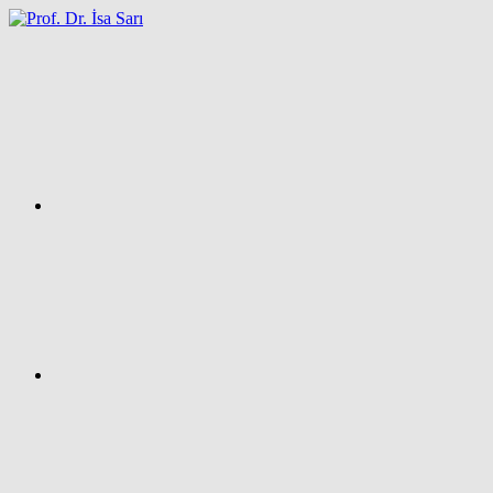
İçeriğe
atla
Facebook
Prof.
Dr.
İsa
SARI
–
Kişisel
Ağ
Sayfası
Instagram
X