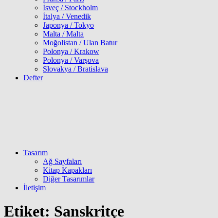
İsveç / Stockholm
İtalya / Venedik
Japonya / Tokyo
Malta / Malta
Moğolistan / Ulan Batur
Polonya / Krakow
Polonya / Varşova
Slovakya / Bratislava
Defter
Tasarım
Ağ Sayfaları
Kitap Kapakları
Diğer Tasarımlar
İletişim
Etiket:
Sanskritçe