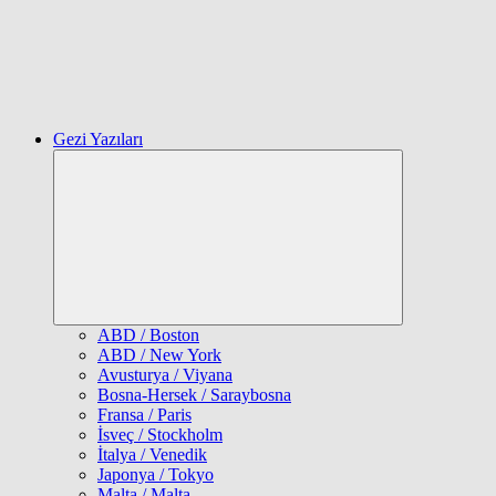
Gezi Yazıları
Expand
child
menu
ABD / Boston
ABD / New York
Avusturya / Viyana
Bosna-Hersek / Saraybosna
Fransa / Paris
İsveç / Stockholm
İtalya / Venedik
Japonya / Tokyo
Malta / Malta