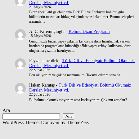
Dersler, Mezuniyet vd.
21 Mayıs 2026
Biraz spekülatif gelebilir ama Türk Dili ve Edebiyatı bölümü gibi
bölümlerin mezunları birkaç yıl içinde işsiz kalabilirler. Bunun sebepleri
arasında…
A. C. Kiremitçioğlu
-
Kelime Dizin Programı
15 Mayıs 2026
Günümüzde bizzat yapay zekânın kendisine dizin hazırlatmak varken
bazıları da programlama bilmediği hâlde yapay zekâyı kullanarak dizin
oluşturma yazılımı hazırlıyor.…
Feyza Tunçbilek
-
Türk Dili ve Edebiyatı Bölümü Okumak:
Dersler, Mezuniyet vd.
22 Şubat 2026
Ben okuyorum ve çok da memnunum. Tavsiye ederim sana da.
Hakan Karataş
-
Türk Dili ve Edebiyatı Bölümü Okumak:
Dersler, Mezuniyet vd.
22 Şubat 2026
Bu bölümü okumak istiyorum ama korkuyorum. Çok mu zor olur?
Ara
Ara
WordPress Theme: Donovan by ThemeZee.