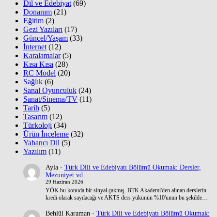
Dil ve Edebiyat
(69)
Donanım
(21)
Eğitim
(2)
Gezi Yazıları
(17)
Güncel/Yaşam
(33)
İnternet
(12)
Karalamalar
(5)
Kısa Kısa
(28)
RC Model
(20)
Sağlık
(6)
Sanal Oyunculuk
(24)
Sanat/Sinema/TV
(11)
Tarih
(5)
Tasarım
(12)
Türkoloji
(34)
Ürün İnceleme
(32)
Yabancı Dil
(5)
Yazılım
(11)
Ayla
-
Türk Dili ve Edebiyatı Bölümü Okumak: Dersler,
Mezuniyet vd.
29 Haziran 2026
YÖK bu konuda bir sinyal çakmış. BTK Akademi'den alınan derslerin
kredi olarak sayılacağı ve AKTS ders yükünün %10'unun bu şekilde…
Behlül Karaman
-
Türk Dili ve Edebiyatı Bölümü Okumak: