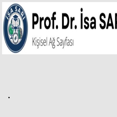
İçeriğe
atla
Facebook
Prof.
Dr.
İsa
SARI
–
Kişisel
Ağ
Sayfası
Instagram