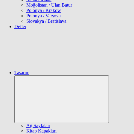
Moğolistan / Ulan Batur
Polonya / Krakow
Polonya / Varşova
Slovakya / Bratislava
Defter
Tasarım
Expand
child
menu
Ağ Sayfaları
Kitap Kapakları