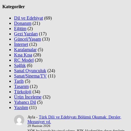
Kategoriler
Dil ve Edebiyat
(69)
Donanım
(21)
Eğitim
(2)
Gezi Yazıları
(17)
Güncel/Yaşam
(33)
İnternet
(12)
Karalamalar
(5)
Kısa Kısa
(28)
RC Model
(20)
Sağlık
(6)
Sanal Oyunculuk
(24)
Sanat/Sinema/TV
(11)
Tarih
(5)
Tasarım
(12)
Türkoloji
(34)
Ürün İnceleme
(32)
Yabancı Dil
(5)
Yazılım
(11)
Ayla
-
Türk Dili ve Edebiyatı Bölümü Okumak: Dersler,
Mezuniyet vd.
29 Haziran 2026
YÖK bu konuda bir sinyal çakmış. BTK Akademi'den alınan derslerin