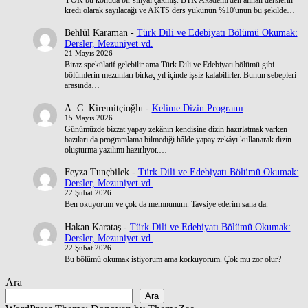
kredi olarak sayılacağı ve AKTS ders yükünün %10'unun bu şekilde…
Behlül Karaman
-
Türk Dili ve Edebiyatı Bölümü Okumak:
Dersler, Mezuniyet vd.
21 Mayıs 2026
Biraz spekülatif gelebilir ama Türk Dili ve Edebiyatı bölümü gibi
bölümlerin mezunları birkaç yıl içinde işsiz kalabilirler. Bunun sebepleri
arasında…
A. C. Kiremitçioğlu
-
Kelime Dizin Programı
15 Mayıs 2026
Günümüzde bizzat yapay zekânın kendisine dizin hazırlatmak varken
bazıları da programlama bilmediği hâlde yapay zekâyı kullanarak dizin
oluşturma yazılımı hazırlıyor.…
Feyza Tunçbilek
-
Türk Dili ve Edebiyatı Bölümü Okumak:
Dersler, Mezuniyet vd.
22 Şubat 2026
Ben okuyorum ve çok da memnunum. Tavsiye ederim sana da.
Hakan Karataş
-
Türk Dili ve Edebiyatı Bölümü Okumak:
Dersler, Mezuniyet vd.
22 Şubat 2026
Bu bölümü okumak istiyorum ama korkuyorum. Çok mu zor olur?
Ara
Ara