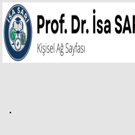
İçeriğe
atla
Facebook
Prof.
Dr.
İsa
SARI
–
Kişisel
Ağ
Sayfası
Instagram