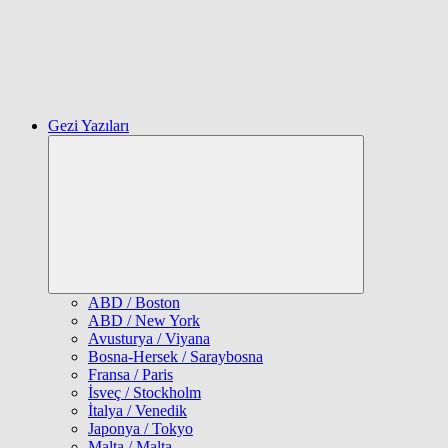
Gezi Yazıları
Expand
child
menu
ABD / Boston
ABD / New York
Avusturya / Viyana
Bosna-Hersek / Saraybosna
Fransa / Paris
İsveç / Stockholm
İtalya / Venedik
Japonya / Tokyo
Malta / Malta