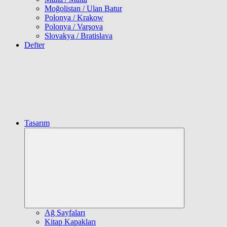
Moğolistan / Ulan Batur
Polonya / Krakow
Polonya / Varşova
Slovakya / Bratislava
Defter
Tasarım
Expand
child
menu
Ağ Sayfaları
Kitap Kapakları