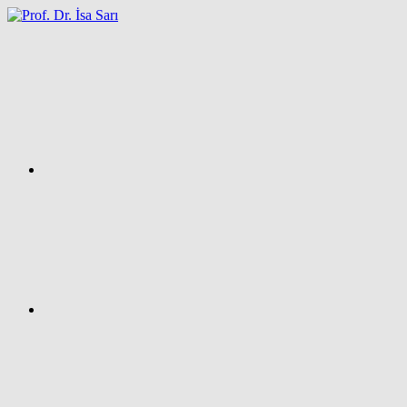
İçeriğe
atla
Facebook
Prof.
Dr.
İsa
SARI
–
Kişisel
Ağ
Sayfası
Instagram
X