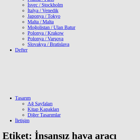
İsveç / Stockholm
İtalya / Venedik
Japonya / Tokyo
Malta / Malta
Moğolistan / Ulan Batur
Polonya / Krakow
Polonya / Varşova
Slovakya / Bratislava
Defter
Tasarım
Ağ Sayfaları
Kitap Kapakları
Diğer Tasarımlar
İletişim
Etiket:
İnsansız hava aracı