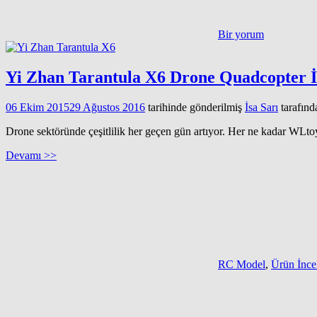
Bir yorum
Yi Zhan Tarantula X6 Drone Quadcopter İ
06 Ekim 2015
29 Ağustos 2016
tarihinde gönderilmiş
İsa Sarı
tarafınd
Drone sektöründe çeşitlilik her geçen gün artıyor. Her ne kadar WLt
Devamı >>
RC Model
,
Ürün İnc