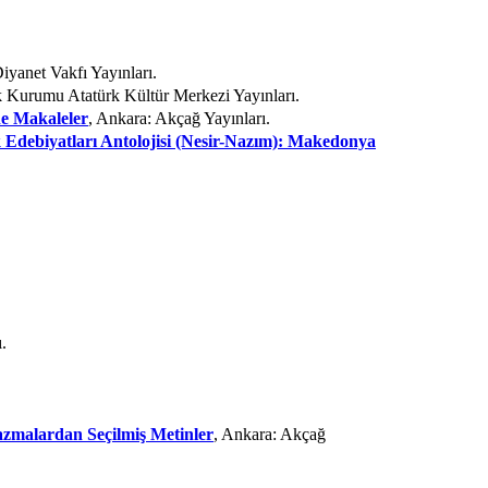
iyanet Vakfı Yayınları.
ek Kurumu Atatürk Kültür Merkezi Yayınları.
ne Makaleler
, Ankara: Akçağ Yayınları.
Edebiyatları Antolojisi (Nesir-Nazım): Makedonya
.
azmalardan Seçilmiş Metinler
, Ankara: Akçağ