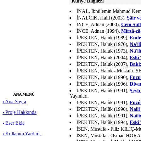
Künye Bilgileri
İNAL, İbnülemin Mahmud Kema
İNALCIK, Halil (2003),
Şâir v
İNCE, Adnan (2000),
Cem Sult
İNCE, Adnan (1994),
Mîrzâ-zâ
İPEKTEN, Haluk (1989),
Ende
İPEKTEN, Haluk (1970),
Na'il
İPEKTEN, Haluk (1973),
Nâ'il
İPEKTEN, Haluk (2004),
Eski 
İPEKTEN, Haluk (2007),
Baki:
İPEKTEN, Haluk - Mustafa İS
İPEKTEN, Haluk (1996),
Fuzul
İPEKTEN, Haluk (1996),
Diva
İPEKTEN, Halûk (1991),
Şeyh 
ANA MENÜ
Yayınları.
›
Ana Sayfa
İPEKTEN, Halûk (1991),
Fuzûl
İPEKTEN, Halûk (1990),
Naili
›
Proje Hakkında
İPEKTEN, Halûk (1991),
Naili
İPEKTEN, Halûk (1994),
Eski 
›
Eser Ekle
İSEN, Mustafa - Filiz KILI
›
Kullanım Yardımı
İSEN, Mustafa - Osman HORA