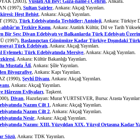
SOYAK (2003),
Vuslatî Ali Bey: Gazâ-nâme-i Çehrin
, Ankara.
KAN (1997),
Sultan Şairler
, Ankara: Akçağ Yayınları.
kiresi: Heşt Behişt
, Ankara: Akçağ Yayınları.
T (1992),
Türk Edebiyatında Tevhidler; Antoloji
, Ankara: Türkiye D
-ahbâr'ın Tezkire Kısmı
, Ankara: Atatürk Kültür, Dil ve Tarih Yüks
en Bir Ses: Divan Edebiyatı ve Balkanlarda Türk Edebiyatı Üzeri
Ü (1997),
Başlangıçtan Günümüze Kadar Türkiye Dışındaki Türk 
osova) Türk Edebiyatı
, Ankara: Akçağ Yayınları.
al Eylemek: Türk Edebiyatında Mersiye
, Ankara: Akçağ Yayınları.
ezkiresi
, Ankara: Kültür Bakanlığı Yayınları.
lu Mustafa Âlî
, Ankara: Şûle Yayınları.
den Biyografiye
, Ankara: Kapı Yayınları.
AZ (1990),
Şeyhî Divanı
, Ankara: Akçağ Yayınları.
vanı
, Ankara: Akçağ Yayınları.
 ve Hârezm Evliyaları
, Taşkent.
00),
Divan
, Hazırlayan: Murat YURTSEVER, Bursa: Arasta Yayınları
biyatında Nazım Cilt 1
, Ankara: Akçağ Yayınları.
biyatında Nazım Cilt 2
, Ankara: Akçağ Yayınları.
ebiyatında Nesir
, Ankara: Akçağ Yayınları.
biyatında Nazım: XIII. Yüzyıldan XIX. Yüzyıl Ortasına Kadar Y
ar Sözü
, Ankara: TDK Yayınları.