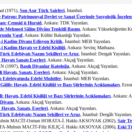
l (1971),
Son Asır Türk Şairleri
, İstanbul.
e Patron: Patrimonyal Devlet ve Sanat Üzerinde Sosyolojik İncele
an: Cemşid ü Hurşid
, Ankara: TDK Yayınları.
de Mehmed Sâlim Dîvânı Tenkitli Basım
, Ankara: Yükseköğretim Ku
runlu Vasıf
, Ankara: Kültür Bakanlığı Yayınları.
î-i Kadim Divanı Edisyon Kritik
, İstanbul: MEB Yayınları.
î-i Kadim Hayatı ve Edebî Kişiliği
, Ankara: Sevinç Matbaası.
Türk Edebiyatı Nazım Şekilleri ve Aruz
, İstanbul: Dergah Yayınları.
 Hayatı Sanatı Eserleri
, Ankara: Akçağ Yayınları.
EN (1997),
Basılı Divanlar Katoloğu
, Ankara: Akçağ Yayınları.
i Hayatı, Sanatı, Eserleri
, Ankara: Akçağ Yayınları.
n Edebiyatında Edebi Muhitler
, İstanbul: MEB Yayınları.
Gâlib: Hayatı, Edebî Kişiliği ve Bazı Şiirlerinin Açıklamaları
, Erzu
î: Hayatı, Edebî Kişiliği ve Bazı Şiirlerinin Açıklamaları
, Ankara: A
 Divanı
, Ankara: Akçağ Yayınları.
: Hayatı, Sanatı, Eserleri
, Ankara: Akçağ Yayınları.
Türk Edebiyatı: Nazım Şekilleri ve Aruz
, İstanbul: Dergâh Yayınları
Ç-Muhsin MACİT-Osman HORATA-İ. Hakkı AKSOYAK (2002),
Şair Te
TA-Muhsin MACİT-Filiz KILIÇ-İ. Hakkı AKSOYAK (2006),
Eski T