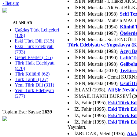
İSEN, Mustafa - İ. Hakkı AK
›
İletişim
İSEN, Mustafa - Ali Fuat BİL
İSEN, Mustafa (1998),
Sehî Tez
İSEN, Mustafa - Muhsin MACİ
ALANLAR
İSEN, Mustafa (1994),
Künhü'l
Çağdaş Türk Lehçeleri
İSEN, Mustafa (1997),
Ötelerd
(128)
İSEN, Mustafa - Suat ENGÜLL
Eski Türk Dili (315)
Türk Edebiyatı ve Yugoslavya (K
Eski Türk Edebiyatı
İSEN, Mustafa (1993),
Acıyı B
(793)
Genel Eserler (155)
İSEN, Mustafa (1990),
Latifî T
Türk Halk Edebiyatı
İSEN, Mustafa (1998),
Gelibolu
(470)
İSEN, Mustafa (2010),
Tezkire
Türk Kültürü (62)
İSEN, Mustafa - Cemal KURN
Türk Tarihi (127)
İSEN, Mustafa (1990),
Usulî Di
Yeni Türk Dili (311)
İSLAMÎ (1998),
Ali Şir Nevâî
Yeni Türk Edebiyatı
(277)
İSMAİL HAKKI BURSEVÎ (20
İZ, Fahir (1995),
Eski Türk Ede
İZ, Fahir (1995),
Eski Türk Ede
Toplam Eser Sayısı:
2639
İZ, Fahir (1996),
Eski Türk Ed
İZ, Fahir (1995),
Eski Türk Ede
Yayınları.
İZBUDAK, Veled (1936),
Atal